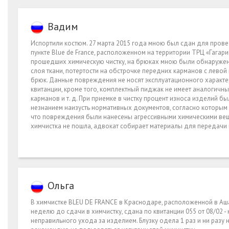
Вадим
Испортили костюм. 27 марта 2015 года мною был сдан для прове
пункте Blue de France, расположенном на территории ТРЦ «Гагаринс
прошедших химическую чистку, на брюках мною были обнаружен
слоя ткани, потертости на обстрочке передних карманов с лево
брюк. Данные повреждения не носят эксплуатационного характера
квитанции, кроме того, комплектный пиджак не имеет аналогич
карманов и т. д. При приемке в чистку процент износа изделий 
незнанием наизусть нормативных документов, согласно которым 
что повреждения были нанесены агрессивными химическими веще
химчистка не пошла, адвокат собирает материалы для передачи 
Ольга
В химчистке BLEU DE FRANCE в Краснодаре, расположенной в Ашан
неделю до сдачи в химчистку, сдана по квитанции 055 от 08/02 -
неправильного ухода за изделием. Блузку одела 1 раз и ни разу 