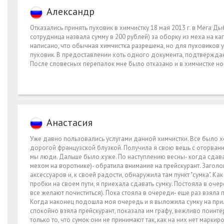
Александр
Отказались принять пуховик в химчистку 18 мая 2013 г. в Мега Д
сотрудница назвала сумму в 200 рублей) за оборку из меха на к
написано, что обычная химчистка разрешена, но для пуховиков у н
пуховик. В предоставлении хоть одного документа, подтверждаю
После словесных перепалок мне было отказано и в химчистке но
Анастасия
Уже давно пользовались услугами данной химчистки. Все было 
дорогой французской блузкой. Получила я свою вещь с оторванны
мы люди. Дальше было хуже. По наступлению весны- когда сдава
мехом на воротнике)- обратила внимание на прейскурант. Загол
аксессуаров и, к своей радости, обнаружила там пункт "сумка". 
пробки на своем пути, я приехала сдавать сумку. Постояла в оче
все желают почиститься). Пока стояла в очереди- еще раз взяла 
Когда наконец подошла моя очередь и я выложила сумку на прил
спокойно взяла прейскурант, показала им графу, вежливо поинтере
только то, что сумок они не принимают так, как на них нет маркир