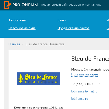
PRO
ФИРМЫ
- независимый сайт отзывов о компаниях
Автосалоны
Банки
И
Пластиковые окна
Продвижение сайтов
Р
Главная
Bleu de France: Химчистка
Bleu de Franc
Москва, Сигнальный проез
Показать на карте
+7 (343) 310-36-58
bdfrance@mail.ru
bdfrance.ru
Компания просмотрена:
10681 раз