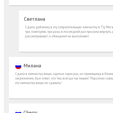
Светлана
Сдала дубленку в эту отвратительную химчистку в ТЦ Мега
три, повторяю, три раза, в последний раз просила вернуть
рассматривают, и обещания не выполняют.
Милана
Сдала в химчистку вещи, одетые один раз, но приемщица в бланк
загрязнение, был ответ, что "мы всегда так пишем". Персонал со
эту химчистку вещи не сдавать!
Cherry