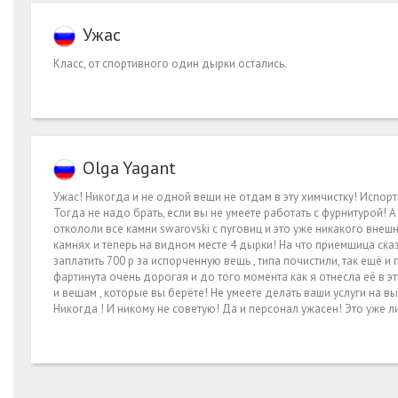
Ужас
Класс, от спортивного один дырки остались.
Olga Yagant
Ужас! Никогда и не одной вещи не отдам в эту химчистку! Испорт
Тогда не надо брать, если вы не умеете работать с фурнитурой! А 
откололи все камни swarovski с пуговиц и это уже никакого внеш
камнях и теперь на видном месте 4 дырки! На что приемщица сказ
заплатить 700 р за испорченную вещь , типа почистили, так ещё и
фартинута очень дорогая и до того момента как я отнесла её в э
и вещам , которые вы берёте! Не умеете делать ваши услуги на 
Никогда ! И никому не советую! Да и персонал ужасен! Это уже л