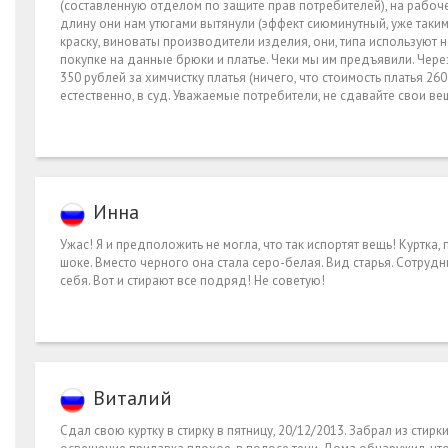
(составленную отделом по защите прав потребителей), на рабоч
длину они нам утюгами вытянули (эффект сиюминутный, уже таким
краску, виноваты производители изделия, они, типа используют 
покупке на данные брюки и платье. Чеки мы им предъявили. Чере
350 рублей за химчистку платья (ничего, что стоимость платья 26
естественно, в суд. Уважаемые потребители, не сдавайте свои ве
Инна
Ужас! Я и предположить не могла, что так испортят вещь! Куртка
шоке. Вместо черного она стала серо-белая. Вид старья. Сотруд
себя. Вот и стирают все подряд! Не советую!
Виталий
Сдал свою куртку в стирку в пятницу, 20/12/2013. Забрал из стирки