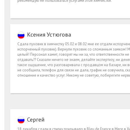
рекомендую не пользоваться услугами этой химчистки.
Ксения Устюгова
Сдала пуховик в химчистку 05.02 и 08.02 мне ее отдали испорчен
испорченный пуховик). Вернули пуховик со сломанным замком! Ма
целый! Персонал хамит, говорят мы ни за, что ответственности не
отдавать?? Сказали ничего не знаем, делайте экспертизу, ни дене
такое ощущение, что разговаривала с продавцом на базаре, ни 
не сообщила, телефон для связи не дала, график не озвучила, с
отношение и качество услуг. Никому не советую, поберегите нерв
Сергей
18 декабря сдали в стирку покрывало в Bleu de France в Меге в Х