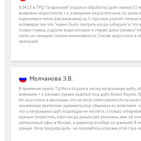
8.04.13 в ТРЦ" Гагаринский" отдала в обработку (для глажки) 15 
выявлено недостатков, т. к. освещение недостаточное, но дом
коричневые пятна (как ржавчина) на 5 сорочках разной степени 
мотивируя тем, что: "нужно было смотреть когда забирали" и "это
только глажка, а другие вещи которые я стираю дома "ржавых" п
пятен, но меньшей степени интенсивности. Считаю недостаток в
претензий.
Молчанова Э.В.
В приёмном пункте ТЦ Мега отдала в чистку натуральную шубу, о
внимание, т. к. пачкают рукава надетых под шубу белых блузок. П
Но на росписи в квитанции, что не несут ответственности за качест
письменную претензию администратор обвинила во всём меня - кви
что у натуральных шуб подкладки не чистятся, а только отпарива
нужным оповестить, а вот когда деньги уже уплачены, мне об эт
центральный офис в Москве, а директор вообще за границей. Я см
раньше. Хочу предупредить - не пользуйтесь услугами этой горе-х