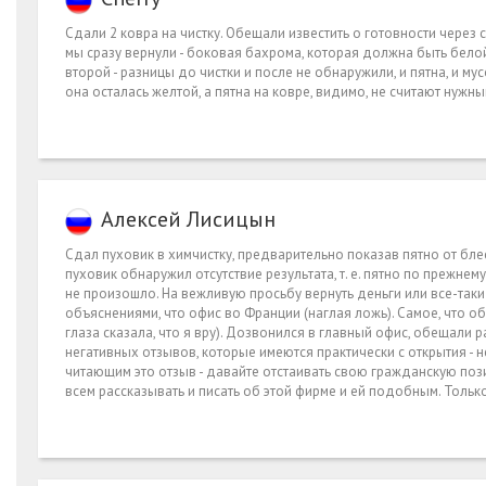
Сдали 2 ковра на чистку. Обещали известить о готовности через
мы сразу вернули - боковая бахрома, которая должна быть белой
второй - разницы до чистки и после не обнаружили, и пятна, и м
она осталась желтой, а пятна на ковре, видимо, не считают нужны
Алексей Лисицын
Сдал пуховик в химчистку, предварительно показав пятно от блес
пуховик обнаружил отсутствие результата, т. е. пятно по прежн
не произошло. На вежливую просьбу вернуть деньги или все-таки о
объяснениями, что офис во Франции (наглая ложь). Самое, что о
глаза сказала, что я вру). Дозвонился в главный офис, обещали р
негативных отзывов, которые имеются практически с открытия - н
читающим это отзыв - давайте отстаивать свою гражданскую поз
всем рассказывать и писать об этой фирме и ей подобным. Тольк