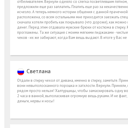
отбеливателем. Вернули одеяло со слегка посветлевшим пятном
предложили еще раз заплатить. Платить еще раз за некачественн
исчезло. А теперь немного истории общения с данной прачечной.
расположена, со всем остальными мне приходится заезжать спец
сначала хотели пробить как покрывало (что дороже), как можно 
денег. Перед этим отдавала мужские брюки от костюма в стирку. К
проглажены. Та же ситуация с моими мягкими пиджаками - чистые,
чеков - их же забирают, когда Вам вещь выдают. В итоге у Вас 
Светлана
Отдали в стирку чехол от дивана, именно в стирку, заметьте. Пр
вони невыполосканного порошка и затхлости. Вернули. Приняли,
рядом просто нельзя! Халтурщицы, чтобы замаскировать одну вон
2 часа в ванной, выполаскивая огромную вещь руками. И не факт, 
деньги, нервы и носы!