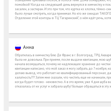
освещение прилавка плохое, в полосе тени. Дома обнаружил, что
помойкой! Когда на следующий день вернулся в химчистку и показ
засален, а застиран. И это при том, что куртка из хлопка, тёмно-с
было лучше смотреть, когда принимал. Но кто же ожидал ТАКОГО?
Отделение этой конторы в ТЦ "Гагаринский", о нём идёт речь, хотя
Анна
Обратилась в химчистку Блю Де Франс в г. Волгоград, ТРЦ Акваре
была не довольна. При приеме, после выдачи квитанции, мою шубку
начала возмущаться, почему не надлежащее хранение до чистки? Н
квитанции написано, что мой заказ я могу забрать до 7 ноября, к
делаю вывод, что работает не квалифицированный персонал, даж
халатность??? Затем мне сказали, что чистить еще не начинали, пр
когда будет готово - неизвестно. А в это время, уже 4 дня шуба
отказалась от их услуг и забрала шубу! Больше обращаться в эту 