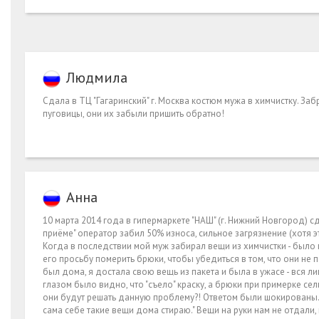
Людмила
Сдала в ТЦ "Гагаринский" г. Москва костюм мужа в химчистку. За
пуговицы, они их забыли пришить обратно!
Анна
10 марта 2014 года в гипермаркете "НАШ" (г. Нижний Новгород) сд
приёме" оператор забил 50% износа, сильное загрязнение (хотя 
Когда в последствии мой муж забирал вещи из химчистки - было
его просьбу померить брюки, чтобы убедиться в том, что они не п
был дома, я достала свою вещь из пакета и была в ужасе - вся 
глазом было видно, что "съело" краску, а брюки при примерке сел
они будут решать данную проблему?! Ответом были шокированы. О
сама себе такие вещи дома стираю." Вещи на руки нам не отдали