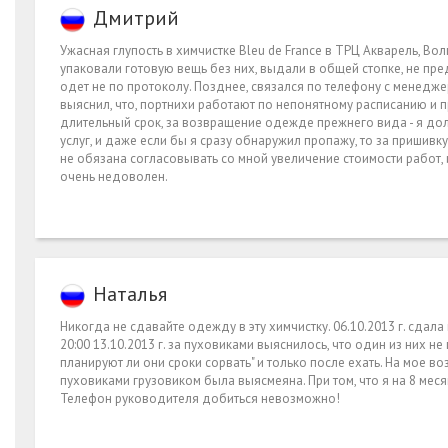
Дмитрий
Ужасная глупость в химчистке Bleu de France в ТРЦ Акварель, Во
упаковали готовую вещь без них, выдали в общей стопке, не пр
одет не по протоколу. Позднее, связался по телефону с менедже
выяснил, что, портнихи работают по непонятному расписанию и пр
длительный срок, за возвращение одежде прежнего вида - я долж
услуг, и даже если бы я сразу обнаружил пропажу, то за пришивк
не обязана согласовывать со мной увеличение стоимости работ, и,
очень недоволен.
Наталья
Никогда не сдавайте одежду в эту химчистку. 06.10.2013 г. сдала 
20:00 13.10.2013 г. за пуховиками выяснилось, что один из них не
планируют ли они сроки сорвать" и только после ехать. На мое в
пуховиками грузовиком была выясмеяна. При том, что я на 8 меся
Телефон руководителя добиться невозможно!