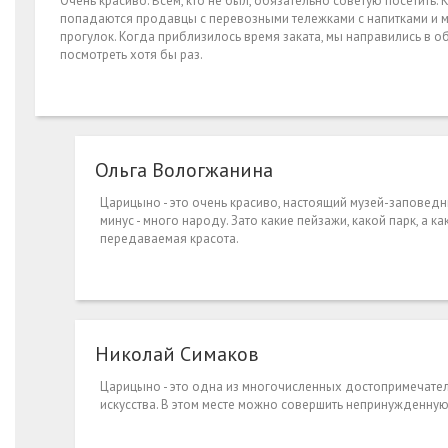
Очень красиво. Всем, кто не был, обязательно советую посетить.
попадаются продавцы с перевозными тележками с напитками и мо
прогулок. Когда приблизилось время заката, мы направились в обр
посмотреть хотя бы раз.
Ольга Вологжанина
Царицыно - это очень красиво, настоящий музей-заповедни
минус - много народу. Зато какие пейзажи, какой парк, а 
передаваемая красота.
Николай Симаков
Царицыно - это одна из многочисленных достопримечате
искусства. В этом месте можно совершить непринужденну