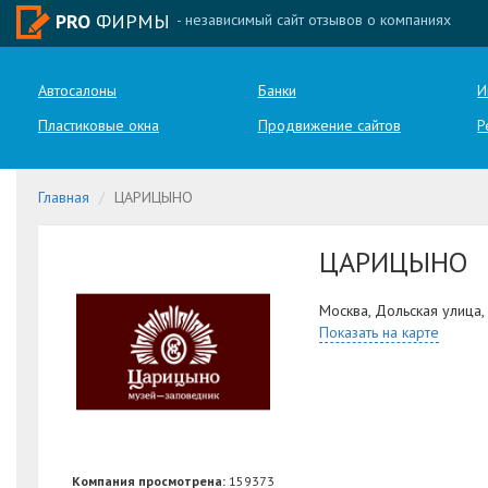
PRO
ФИРМЫ
- независимый сайт отзывов о компаниях
Автосалоны
Банки
И
Пластиковые окна
Продвижение сайтов
Р
Главная
ЦАРИЦЫНО
ЦАРИЦЫНО
Москва, Дольская улица,
Показать на карте
Компания просмотрена:
159373