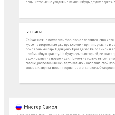
вещи, которые не увидишь в каких нибудь других парках. 
Татьяна
Сейчас можно похвалить Московское правительство хотя б
курсе на втором, нам уже предложили принять участие в р
обновленный парк Царицыно. Правда это было зимой и все
необычайную красоту. Не буду мучить историей, ее знает п
вдохновляет на новые идеи. Причем не только мыслительн
газоне, расположившись вертикально и направив свой взо
эпизод и, эврика, новая теория твоего диплома. Судорожн
Mистер Самол