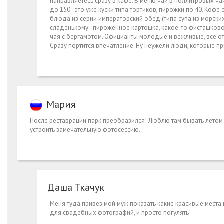
направляетесь сразу в кафе. В меню чай в поллитровых ча
до 150 - это уже куски типа тортиков, пирожки по 40. Кофе
блюда из серии императорский обед (типа супа из морски
сладенькому - пироженное картошка, какое-то фисташково
чая с бергамотом. Официанты молодые и вежливые, все отл
Сразу портится впечатление. Ну неужели люди, которые пр
Мария
После реставрации парк преобразился! Люблю там бывать летом 
устроить замечательную фотосессию.
Даша Ткачук
Меня туда привез мой муж показать какие красивые места 
для свадебных фотографий, и просто погулять!