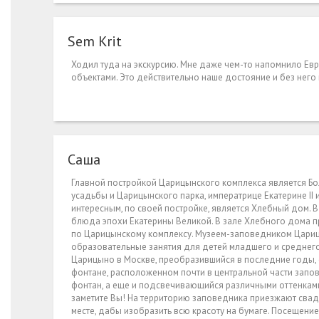
Sem Krit
Ходил туда на экскурсию. Мне даже чем-то напомнило Евр
объектами. Это действительно наше достояние и без него
Саша
Главной постройкой Царицынского комплекса является Бо
усадьбы и Царицынского парка, императрице Екатерине II
интересным, по своей постройке, является Хлебный дом.
блюда эпохи Екатерины Великой. В зале Хлебного дома п
по Царицынскому комплексу. Музеем-заповедником Цариц
образовательные занятия для детей младшего и среднего
Царицыно в Москве, преобразившийся в последние годы, с
фонтане, расположенном почти в центральной части запов
фонтан, а еще и подсвечивающийся различными оттенками.
заметите Вы! На территорию заповедника приезжают свад
месте, дабы изобразить всю красоту на бумаге. Посещени