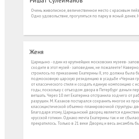
Ришат Сулейманов
Очень живописное, величественное место с красивым пей
Одно удовольствие, прогуляться по парку в ясный денек. Н
Женя
Царицыно - один из крупнейших московских музеев- запов
сходите в этот музей - заповедник, не пожалеете! Наверн
строилось по приказанию Екатерины II, это должна была б
подмосковную царскую резиденцию в усадьбе «Черная гря
от классического стиля и создать единую композицию с и
годы, поскольку с отъездом двора в Петербург деньги п
ветшать. Через 10 лет Екатерина отстранила зодчего от 
разрушен. М. Казаков постарался сохранить многое из пр
классицистической объемно-планировочной структуры дво
Благодаря этому, Царицынский дворец является единстве
«русской готики». Однако мечта Екатерины так и не сбылас
прекратилось. Только в 21 веке Дворец и весь ансамбль б