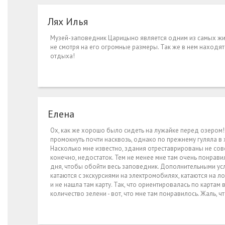
Лях Илья
Музей-заповедник Царицыно является одним из самых жив
не смотря на его огромные размеры. Так же в нем находя
отдыха!
Елена
Ох, как же хорошо было сидеть на лужайке перед озером! 
промокнуть почти насквозь, однако по прежнему гуляла в 
Насколько мне известно, здания отреставрированы не сов
конечно, недостаток. Тем не менее мне там очень понрави
дня, чтобы обойти весь заповедник. Дополнительными услу
катаются с экскурсиями на электромобилях, катаются на ло
и не нашла там карту. Так, что ориентировалась по картам
количество зелени - вот, что мне там понравилось. Жаль, ч