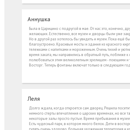
Аннушка
Была в Царицино с подругой в мае. От нас это, конечно, д
желающих. Естественно, все музеи и дворцы были уже закр
Но в другой раз хотелось бы увидеть и музеи. Пока ещё б
благоустроено. Красивые мосты и здания из красного ки
тележками с напитками и мороженным. Очень тихий и уютны
время заката, мы направились в обратный путь, поближе к 
полюбоваться этим великолепным зрелищем - поющими и т
Восторг. Теперь фонтаны включат только в следующем год
Леля
Долго ждала, когда откроется сам дворец. Решила посети
немного стерты впечатления о царских временах, но все та
некоторые залы просто пустые. Время пребывания в музее 
Есть чудесный парк, в котором много белок. Дети в востор
гулять очень здорово, большая ухоженная территория и кр