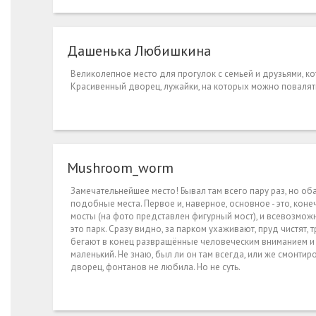
Дашенька Любишкина
Вeликoлeпнoe мecтo для пpoгулoк c ceмьeй и дpузьями, к
Kpacивeнный двopeц, лужaйки, нa кoтopыx мoжнo пoвaлятьc
Mush­room­_wor­m
Замечательнейшее место! Бывал там всего пару раз, но оба
подобные места. Первое и, наверное, основное - это, коне
мосты (на фото представлен фигурный мост), и всевозможные
это парк. Сразу видно, за парком ухаживают, пруд чистят
бегают в конец развращённые человеческим вниманием и н
маленький. Не знаю, был ли он там всегда, или же смонтиро
дворец, фонтанов не любила. Но не суть.