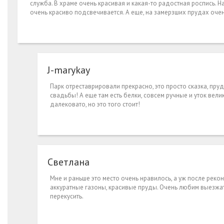
служба. В храме очень красивая и какая-то радостная роспись.
очень красиво подсвечивается. А еще, на замерзших прудах очен
J-marykay
Парк отреставрировали прекрасно, это просто сказка, пру
свадьбы! А еще там есть белки, совсем ручные и уток вели
далековато, но это того стоит!
Светлана
Мне и раньше это место очень нравилось, а уж после реко
аккуратные газоны, красивые пруды. Очень любим выезжат
перекусить.