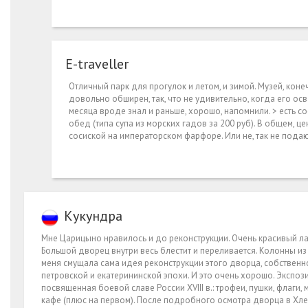
E-tr­avel­ler
Отличный парк для прогулок и летом, и зимой. Музей, конеч
довольно обширен, так, что не удивительно, когда его ос
месяца вроде знал и раньше, хорошо, напомнили. > есть с
обед (типа супа из морских гадов за 200 руб). В общем, 
сосиской на императорском фарфоре. Или не, так не подаю
Кукундра
Мне Царицыно нравилось и до реконструкции. Очень красивый ла
Большой дворец внутри весь блестит и переливается. Колонны из
меня смущала сама идея реконструкции этого дворца, собственно
петровской и екатерининской эпохи. И это очень хорошо. Экспози
посвященная боевой славе России XVIII в.: трофеи, пушки, флаги,
кафе (плюс на первом). После подробного осмотра дворца в Хле