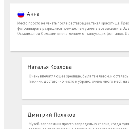
Анна
Место просто не узнать после реставрации, такая красотища. Пре
фотоаппарате разрядятся прежде, чем успеете все захватить. Зд
Остались под большим впечатлением от танцующих фонтанов. До
Наталья Козлова
Очень впечатляющее зрелище, была там летом, и осталась 
пикники, достаточно чисто и убрано, очень много мест, н
Дмитрий Поляков
Музей-заповедник просто запредельно красив, когда гуля