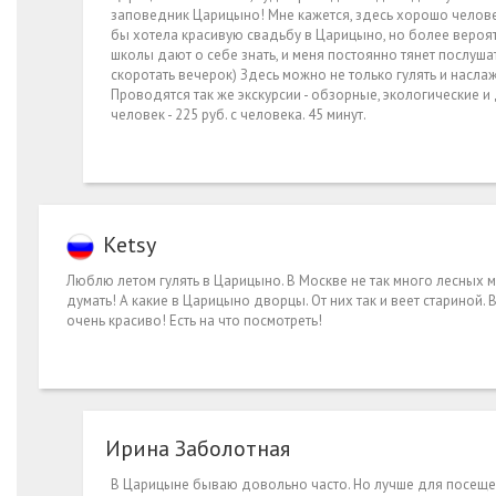
заповедник Царицыно! Мне кажется, здесь хорошо человек
бы хотела красивую свадьбу в Царицыно, но более вероя
школы дают о себе знать, и меня постоянно тянет послуша
скоротать вечерок) Здесь можно не только гулять и насл
Проводятся так же экскурсии - обзорные, экологические 
человек - 225 руб. с человека. 45 минут.
Ketsy
Люблю летом гулять в Царицыно. В Москве не так много лесных м
думать! А какие в Царицыно дворцы. От них так и веет стариной.
очень красиво! Есть на что посмотреть!
Ирина Заболотная
В Царицыне бываю довольно часто. Но лучше для посещен