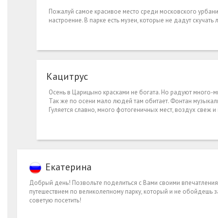
Пожалуй самое красивое место среди московского урбанис
настроение. В парке есть музеи, которые не дадут скучать 
Каци­трус
Осень в Царицыно красками не богата. Но радуют много-м
Так же по осени мало людей там обитает. Фонтан музыкаль
Гуляется славно, много фотогеничных мест, воздух свеж и
Екатерина
Добрый день! Позвольте поделиться с Вами своими впечатления
путешествием по великолепному парку, который и не обойдешь за
советую посетить!