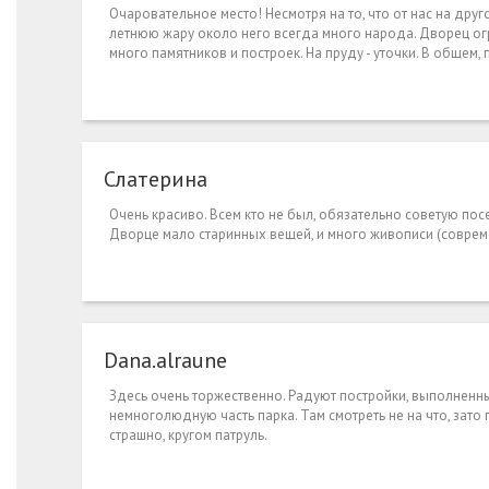
Очаровательное место! Несмотря на то, что от нас на друг
летнюю жару около него всегда много народа. Дворец огро
много памятников и построек. На пруду - уточки. В общем,
Слатерина
Очень красиво. Всем кто не был, обязательно советую посе
Дворце мало старинных вещей, и много живописи (соврем
Dana.alraune
Здесь очень торжественно. Радуют постройки, выполненн
немноголюдную часть парка. Там смотреть не на что, зато
страшно, кругом патруль.