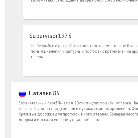
заслуживают само здание дворца оно просто великолепно,
Supe­rvis­or19­73
На безрыбье и рак рыба. В советское время-это еще был
помыли, налепили халтурных построек с претензией на архи
теперь.
Наталья 85
Замечательный парк! Живем в 20-ти минутах ходьбы от парка. Ча
красивый фонтан с подсветкой и музыкальным оформлением. Фонта
Красивые дорожки для прогулок, много лавочек. Большая лесопа
дворцы и мосты. Всем советую там побывать!