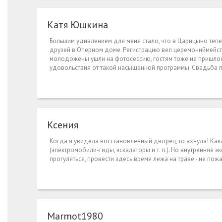
Катя Юшкина
Большим удивлением для меня стало, что в Царицыно теп
друзей в Оперном доме. Регистрацию вел церемониймейсте
молодожены ушли на фотосессию, гостям тоже не пришлось
удовольствия от такой насыщенной программы. Свадьба 
Ксения
Когда я увидела восстановленный дворец, то ахнула! Как
(электромобили-гиды, эскалаторы и т. п.). Но внутренняя 
прогуляться, провести здесь время лежа на траве - не пожал
Marmot1980