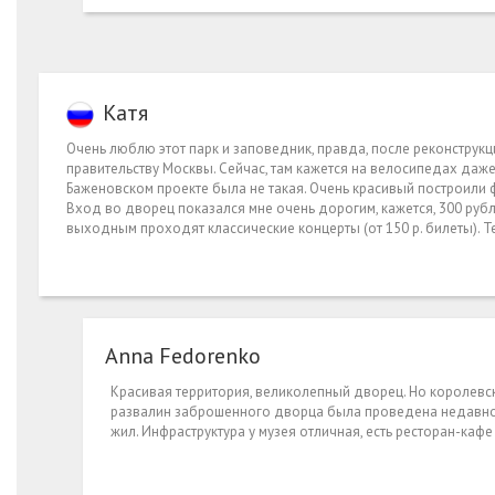
Kaтя
Очень люблю этот парк и заповедник, правда, после реконструкци
правительству Москвы. Сейчас, там кажется на велосипедах даже 
Баженовском проекте была не такая. Очень красивый построили ф
Вход во дворец показался мне очень дорогим, кажется, 300 рубл
выходным проходят классические концерты (от 150 р. билеты). Т
Anna Fedorenko
Красивая территория, великолепный дворец. Но королевск
развалин заброшенного дворца была проведена недавно. 
жил. Инфраструктура у музея отличная, есть ресторан-кафе