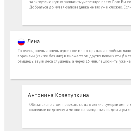
за экскурсию нужно заплатить умеренную плату. Если Вы х
Добраться до музея-заповедника не так уж и сложно. Если
Лена
То очень, очень и очень душевное место с рядами стройных ли
воронами (как же без них) и множеством других певчих птиц! А 
отыщешь: звуки леса слушаешь, а через 15 мин. пешком - ты уже
Антонина Козепупкина
Обязательно стоит приехать сюда в легкие сумерки летнег
включили подсветку и можно наслаждаться видом игры св