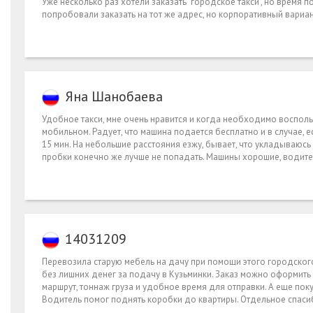
Уже несколько раз хотели заказать "городское такси", но время 
попробовали заказать на тот же адрес, но корпоративный вариант
Яна Шанобаева
Удобное такси, мне очень нравится и когда необходимо воспользо
мобильном. Радует, что машина подается бесплатно и в случае, 
15 мин. На небольшие расстояния езжу, бывает, что укладываюсь в
пробки конечно же лучше не попадать. Машины хорошие, водите
14031209
Перевозила старую мебель на дачу при помощи этого городского 
без лишних денег за подачу в Кузьминки. Заказ можно оформить 
маршрут, тоннаж груза и удобное время для отправки. А еще пок
Водитель помог поднять коробки до квартиры. Отдельное спасиб