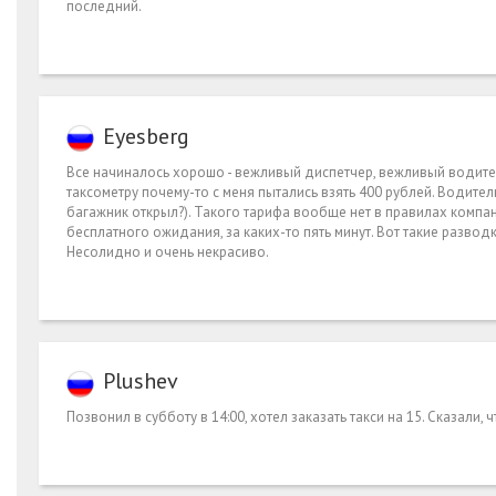
последний.
Eyesberg
Все начиналось хорошо - вежливый диспетчер, вежливый водител
таксометру почему-то с меня пытались взять 400 рублей. Водитель 
багажник открыл?). Такого тарифа вообще нет в правилах компани
бесплатного ожидания, за каких-то пять минут. Вот такие разводк
Несолидно и очень некрасиво.
Plushev
Позвонил в субботу в 14:00, хотел заказать такси на 15. Сказали, ч