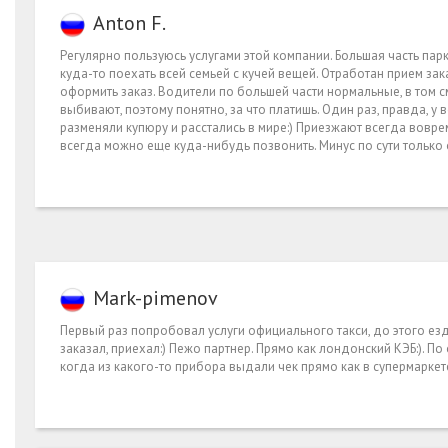
Anton F.
Регулярно пользуюсь услугами этой компании. Большая часть пар
куда-то поехать всей семьей с кучей вещей. Отработан прием зак
оформить заказ. Водители по большей части нормальные, в том с
выбивают, поэтому понятно, за что платишь. Один раз, правда, 
разменяли купюру и расстались в мире:) Приезжают всегда вовремя
всегда можно еще куда-нибудь позвонить. Минус по сути только 
Mark-pimenov
Первый раз попробовал услуги официального такси, до этого езди
заказал, приехал:) Пежо партнер. Прямо как лондонский КЭБ:). 
когда из какого-то прибора выдали чек прямо как в супермаркете