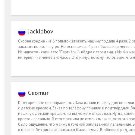
Jacklobov
Скорее средне - из 6 попыток заказать машину подали 4 раза. 2 ра
заказать ночью на утро. Но оставшиеся 4 раза более или менее н
Из минусов - сами авто "Партнёры" - вёдра с гвоздями. :( Из 4-х 
интернет - не менее 2-х часов. Это минус, потому что бывает, что н
Geomur
Категорически не понравилось. Заказывали машину для поездки н
с детским креслом. Заказ по телефону приняли и подтвердили. З
машину с детским креслом, но вы можете отказаться. Ну да, коне
просто нереально. В итоге решили не отменять заказ, хотя это пр
было ощущение, что я сижу в грязной заплеванной пепельнице. В 
в машине без риска испачкаться было нельзя. В общем, я рад, чт