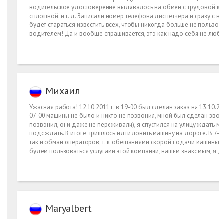
водительское удостоверение выдавалось на обмен с трудовой кн
сплошной. и т. д. Записали номер телефона диспетчера и сразу с
будет стараться известить всех, чтобы никогда больше не пользов
водителем! Да и вообще спрашивается, это как надо себя не люб
Михаил
Ужасная работа! 12.10.2011 г. в 19-00 был сделан заказ на 13.10.
07-00 машины не было и никто не позвонил, мной был сделан зво
позвонил, они даже не переживали), я спустился на улицу ждать
подождать. В итоге пришлось идти ловить машину на дороге. В 7
так и обман операторов, т. к. обещаниями скорой подачи машин
будем пользоваться услугами этой компании, нашим знакомым, я 
Maryalbert