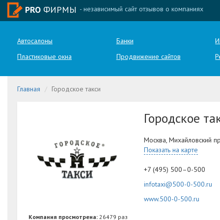
PRO
ФИРМЫ
- независимый сайт отзывов о компаниях
Автосалоны
Банки
И
Пластиковые окна
Продвижение сайтов
Р
Главная
Городское такси
Городское та
Москва, Михайловский п
Показать на карте
+7 (495) 500–0-500
infotaxi@500-0-500.ru
www.500-0-500.ru
Компания просмотрена:
26479 раз