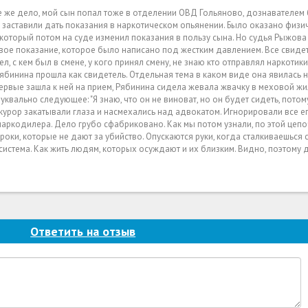
е же дело, мой сын попал тоже в отделении ОВД Гольяново, дознавателем
а заставили дать показания в наркотическом опьянении. Было оказано физ
который потом на суде изменил показания в пользу сына. Но судья Рыжова
рвое показание, которое было написано под жестким давлением. Все свиде
л, с кем был в смене, у кого принял смену, не знаю кто отправлял наркотики
ябинина прошла как свидетель. Отдельная тема в каком виде она явилась 
первые зашла к ней на прием, Рябинина сидела жевала жвачку в меховой жил
уквально следующее: "Я знаю, что он не виноват, но он будет сидеть, пото
курор закатывали глаза и насмехались над адвокатом. Игнорировали все е
аркодилера. Дело грубо сфабриковано. Как мы потом узнали, по этой цепо
оки, которые не дают за убийство. Опускаются руки, когда сталкиваешься 
 система. Как жить людям, которых осуждают и их близким. Видно, поэтому
Ответить на отзыв