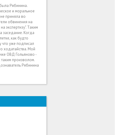
 была Рябинина.
ическое и моральное
 не приняла во
тели обвинения на
 на экспертизу". Таким
на заседание. Когда
етке, как будто
му что уже подписал
го ходатайства. Мой
чке ОВД Гольяново -
с таким произволом.
 дознаватель Рябинина