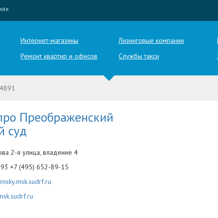
иях
Интернет-магазины
Лизинговые компании
Ремонт квартир и офисов
Службы такси
4891
про Преображенский
й суд
ова 2-я улица, владение 4
-93 +7 (495) 652-89-15
nsky.msk.sudrf.ru
sk.sudrf.ru