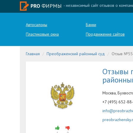
PRO
ФИРМЫ
- независимый сайт отзывов о компан
Автосалоны
Банки
Пластиковые окна
Продвижение сайтов
Главная
Преображенский районный суд
Отзыв №55
Отзывы 
районны
Москва, Бухвост
+7 (495) 652-88
info@preobrazhe
preobrazhensky.m
1
9