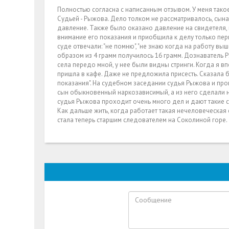
Полностью согласна с написанным отзывом. У меня тако
Судьей - Рыжова. Дело толком не рассматривалось, сын
давление. Также было оказано давление на свидетеля, 
внимание его показания и приобщила к делу только пе
суде отвечали: "не помню", "не знаю когда на работу выше
образом из 4 грамм получилось 16 грамм. Дознаватель Р
села передо мной, у нее были видны стринги. Когда я в
пришла в кафе. Даже не предложила присесть. Сказала б
показания". На судебном заседании судья Рыжова и про
сын обыкновенный наркозависимый, а из него сделали н
судья Рыжова проходит очень много дел и дают такие ср
Как дальше жить, когда работает такая нечеловеческая
стала теперь старшим следователем на Соколиной горе.