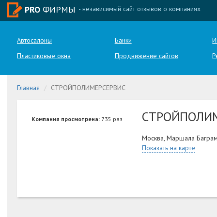
PRO
ФИРМЫ
- независимый сайт отзывов о компаниях
Автосалоны
Банки
И
Пластиковые окна
Продвижение сайтов
Р
Главная
СТРОЙПОЛИМЕРСЕРВИС
СТРОЙПОЛИ
Компания просмотрена:
735 раз
Москва, Маршала Баграм
Показать на карте