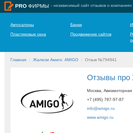
- независимый сайт отзывов о компаниях
PRO
ФИРМЫ
Автосалоны
Банки
И
Пластиковые окна
Продвижение сайтов
Р
о
Главная
Жалюзи Амиго: AMIGO
Отзыв №794941
Отзывы про
Москва, Авиамоторная 
+7 (495) 787-97-87
info@amigo.ru
www.amigo.ru