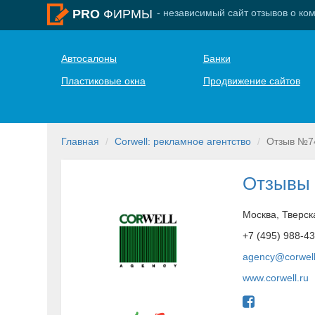
- независимый сайт отзывов о ко
PRO
ФИРМЫ
Автосалоны
Банки
Пластиковые окна
Продвижение сайтов
Главная
Corwell: рекламное агентство
Отзыв №7
Отзывы 
Москва, Тверск
+7 (495) 988-4
agency@corwell
www.corwell.ru