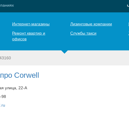
мпаниях
Интернет-магазины
Лизинговые компании
Ремонт квартир и
Службы такси
офисов
43160
про Corwell
ая улица, 22-А
3-98
.ru