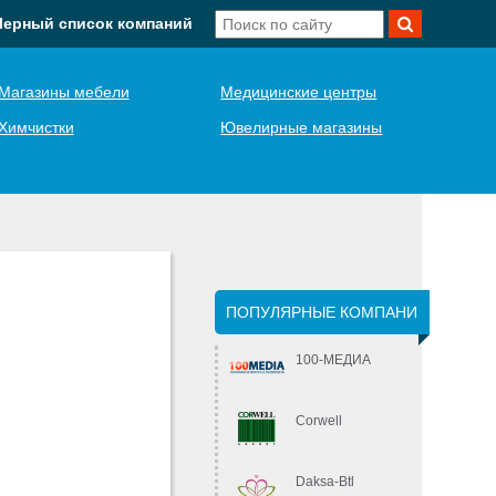
Черный список компаний
Магазины мебели
Медицинские центры
Химчистки
Ювелирные магазины
ПОПУЛЯРНЫЕ КОМПАНИ
100-МЕДИА
Corwell
Daksa-Btl