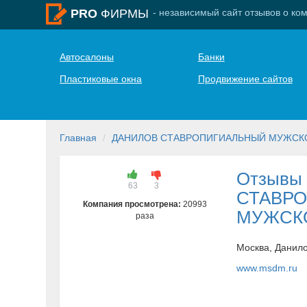
- независимый сайт отзывов о ко
PRO
ФИРМЫ
Автосалоны
Банки
Пластиковые окна
Продвижение сайтов
Главная
ДАНИЛОВ СТАВРОПИГИАЛЬНЫЙ МУЖСК
Отзывы
63
3
СТАВР
Компания просмотрена:
20993
МУЖСК
раза
Москва, Данило
www.msdm.ru