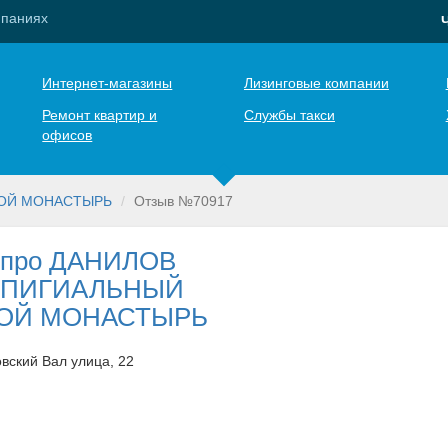
мпаниях
Интернет-магазины
Лизинговые компании
Ремонт квартир и
Службы такси
офисов
ОЙ МОНАСТЫРЬ
Отзыв №70917
 про ДАНИЛОВ
ОПИГИАЛЬНЫЙ
ОЙ МОНАСТЫРЬ
вский Вал улица, 22