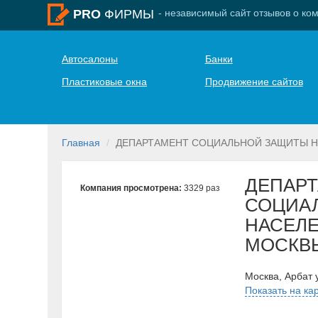
- независимый сайт отзывов о ко
PRO
ФИРМЫ
Автосалоны
Банки
Пластиковые окна
Продвижение сайтов
Главная
ДЕПАРТАМЕНТ СОЦИАЛЬНОЙ ЗАЩИТЫ Н
ДЕПАР
Компания просмотрена:
3329 раз
СОЦИА
НАСЕЛЕ
МОСКВ
Москва, Арбат 
Показать на ка