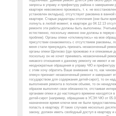
подопечных. Данный ремонт длится уже около двух ле
запросы в управу и префектуру района о завершении 
квартире невозможно проживать, т. к. не восстановл
установлен вкладыш), отсутствует раковина в ванной 
квартире. Старые радиаторы отопления (они были вре
лопнуть в любой момент, в квартире до 04.12.13 отсутс
ремонте эти работы должны быть выполнены. Учитыва
естественно, поскольку именно они должны в первую
проблем). Органы опеки «откликнулись» на мое обращ
присутствии ознакомилось с отсутствием раковины, лоп
меня стали принуждать признать незаконченный ремон
органы опеки Щелково (где проживаю я и опекаемые 
поскольку он не хочет принимать незаконченный ремон
никакого отношения к данному ремонту не имеют и не
неоднократные обращения в управу ЧЮ и префектуру Ю
с этим хочу обратить Ваше внимание на то, как чинов
опекун признает незаконченный ремонт и завершает его
государством для содержания детей-сирот), то он на
выполнения ремонта в полном объеме, то он ненадлеж
образом выполнял свои обязанности, отстаивая интер
органами опеки и до настоящего времени находятся в
детей-сирот (например, обращение в УСЗН ЧЮ от 05.08
назначенное время ключи мне не были предоставлены, 
попасть в квартиру. И таких случаев несколько десятк
закону, должен иметь свободный доступ в квартиру и 