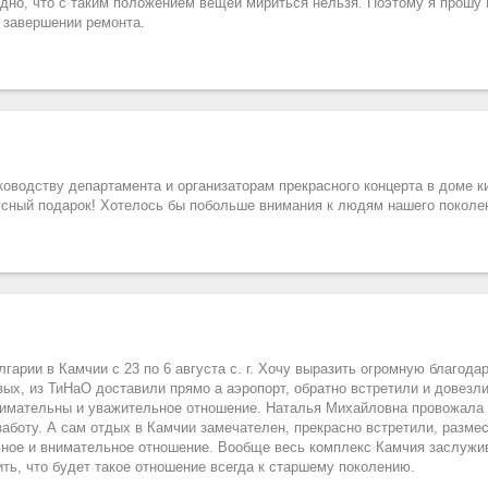
видно, что с таким положением вещей мириться нельзя. Поэтому я прошу
в завершении ремонта.
ководству департамента и организаторам прекрасного концерта в доме к
вкусный подарок! Хотелось бы побольше внимания к людям нашего поколен
лгарии в Камчии с 23 по 6 августа с. г. Хочу выразить огромную благод
вых, из ТиНаО доставили прямо а аэропорт, обратно встретили и довезл
внимательны и уважительное отношение. Наталья Михайловна провожала 
заботу. А сам отдых в Камчии замечателен, прекрасно встретили, размес
льное и внимательное отношение. Вообще весь комплекс Камчия заслужи
ть, что будет такое отношение всегда к старшему поколению.