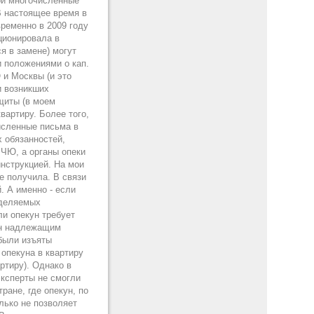
мои многочисленные
В настоящее время в
временно в 2009 году
ционировала в
я в замене) могут
 и положениями о кап.
и Москвы (и это
и возникших
щиты (в моем
вартиру. Более того,
исленные письма в
 обязанностей,
 ЧЮ, а органы опеки
инструкцией. На мои
е получила. В связи
. А именно - если
выделяемых
ли опекун требует
 он надлежащим
 были изъяты
 опекуна в квартиру
ртиру). Однако в
эксперты не смогли
ране, где опекун, по
лько не позволяет