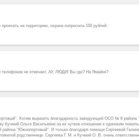
 проехать на территорию, охрана попросила 100 рублей.
телефонов не отвечает. АУ, ЛЮДИ! Вы где? На Ямайке?
ортовый". Хотим выразить благодарность заведующей ОСО № 8 района
ку Кучмий Ольге Васильевне за их чуткое отношение к одиноким пожил
8 района "Южнопортовый". И только благодаря помощи Сергеевой Галин
ожилой родственнице. Сергеева Г. М. и Кучмий О. В. очень ответственн