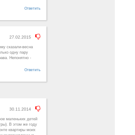
Ответить
27.02.2015
мму сказали-весна
олько одну пару
рава. Непонятно -
Ответить
30.11.2014
двое маленьких детей
ры). В этом же году
онте квартиры моих