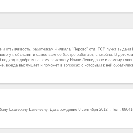
 и отзывчивость, работникам Филиала "Перово" отд. ТСР пункт выдачи
омогут, объяснят и самое важное быстро работают, спокойно. В детско
 подход и доброту нашему психологу Ирине Леонидовне и самому глав
, всегда выслушает и поможет в вопросах с которыми к ней обратилис
ну Екатерину Евгеневну. Дата рождение 8 сентября 2012 г. Тел.: 89641