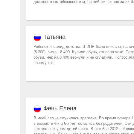
должностным обязанностям, низкий им поклон за их б
Татьяна
Ребенок инвалид детства. В ИПР было вписано, налич
(8.200), зима - 8.400. Купили обувь, отнесла чеки. П
обуви. Чек на 8.400 вернули и не оплатили. Попросила
почему так.
Фень Елена
В моей семье случилась трагедия. Во время пожара 16.0
в возрасте 4-х и 6-х лет остались без родителей. Эт
я стала опекуном детей-сирот. В октябре 2012 г. Упр