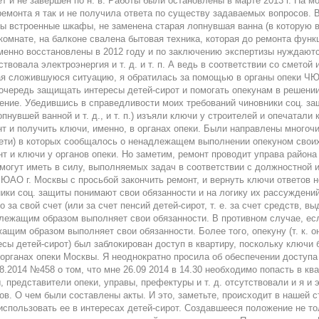
т и не завершен по н. в. Работы были остановлены в марте 2013 г. На 
ремонта я так и не получила ответа по существу задаваемых вопросов. 
ены встроенные шкафы, не заменена старая лопнувшая ванна (в которую 
комнате, на балконе свалена бытовая техника, которая до ремонта функ
менно восстановлены в 2012 году и по заключению экспертизы нуждаютс
твовала электроэнергия и т. д. и т. п. А ведь в соответствии со сметой
я сложившуюся ситуацию, я обратилась за помощью в органы опеки ЧЮ 
 очередь защищать интересы детей-сирот и помогать опекунам в решени
ение. Убедившись в справедливости моих требований чиновники соц. за
нувшей ванной и т. д., и т. п.) изъяли ключи у строителей и опечатали к
т и получить ключи, именно, в органах опеки. Были направлены многоч
дети) в которых сообщалось о ненадлежащем выполнении опекуном своих
т и ключи у органов опеки. Но заметим, ремонт проводит управа района
 могут иметь в силу, выполняемых задач в соответствии с должностной 
АО г. Москвы с просьбой закончить ремонт, и вернуть ключи ответов н
ники соц. защиты понимают свои обязанности и на логику их рассуждений
 за свой счет (или за счет пенсий детей-сирот, т. е. за счет средств, 
длежащим образом выполняет свои обязанности. В противном случае, ес
ащим образом выполняет свои обязанности. Более того, опекуну (т. к.
есы детей-сирот) был заблокирован доступ в квартиру, поскольку ключи
 органах опеки Москвы. Я неоднократно просила об обеспечении доступа
.2014 №458 о том, что мне 26.09 2014 в 14.30 необходимо попасть в ква
представители опеки, управы, префектуры и т. д. отсутствовали и я и 
ов. О чем были составлены акты. И это, заметьте, происходит в нашей ст
использовать ее в интересах детей-сирот. Создавшееся положение не то