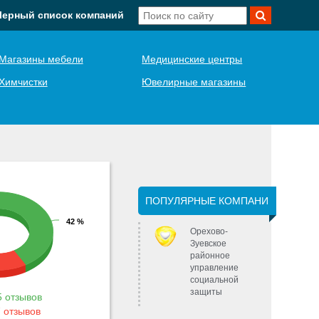
Черный список компаний
Магазины мебели
Медицинские центры
Химчистки
Ювелирные магазины
ПОПУЛЯРНЫЕ КОМПАНИ
42 %
Орехово-
Зуевское
районное
управление
социальной
защиты
 отзывов
 отзывов