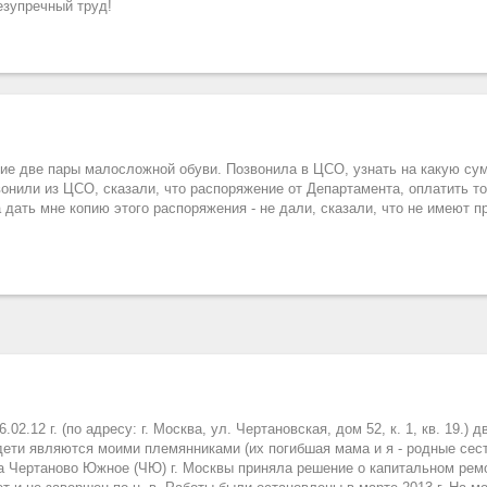
езупречный труд!
ие две пары малосложной обуви. Позвонила в ЦСО, узнать на какую су
озвонили из ЦСО, сказали, что распоряжение от Департамента, оплатить т
 дать мне копию этого распоряжения - не дали, сказали, что не имеют п
2.12 г. (по адресу: г. Москва, ул. Чертановская, дом 52, к. 1, кв. 19.) 
и дети являются моими племянниками (их погибшая мама и я - родные сест
ава Чертаново Южное (ЧЮ) г. Москвы приняла решение о капитальном рем