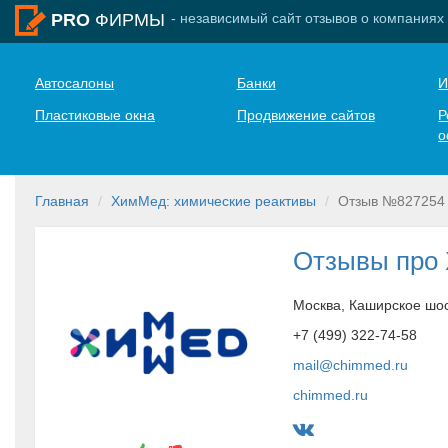
- независимый сайт отзывов о компаниях
PRO
ФИРМЫ
Автосалоны
Банки
И
Пластиковые окна
Продвижение сайтов
Р
о
Главная
ХимМед: химические реактивы
Отзыв №827254
Отзывы про
Москва, Каширское шосс
+7 (499) 322-74-58
mail@chimmed.ru
chimmed.ru