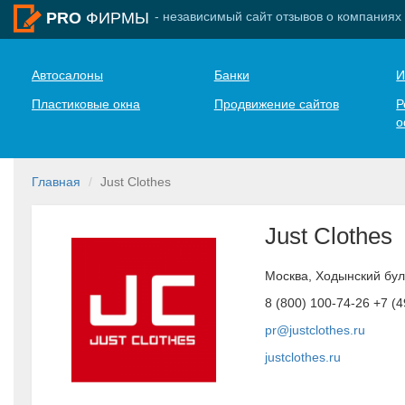
- независимый сайт отзывов о компаниях
PRO
ФИРМЫ
Автосалоны
Банки
И
Пластиковые окна
Продвижение сайтов
Р
о
Главная
Just Clothes
Just Clothes
Москва, Ходынский бул
8 (800) 100-74-26 +7 (
pr@justclothes.ru
justclothes.ru