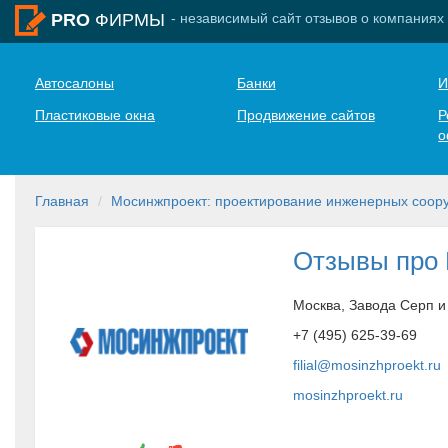
- независимый сайт отзывов о компаниях
PRO
ФИРМЫ
Автосалоны
Банки
И
Пластиковые окна
Продвижение сайтов
Р
о
Главная
Мосинжпроект: проектирование инженерных соор
Отзывы про
Москва, Завода Серп и
+7 (495) 625-39-69
filial@mosinzhproekt.ru
mosinzhproekt.ru