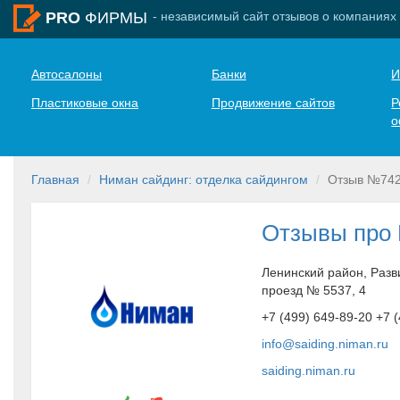
- независимый сайт отзывов о компаниях
PRO
ФИРМЫ
Автосалоны
Банки
И
Пластиковые окна
Продвижение сайтов
Р
о
Главная
Ниман сайдинг: отделка сайдингом
Отзыв №74
Отзывы про 
Ленинский район, Разв
проезд № 5537, 4
+7 (499) 649-89-20 +7 
info@saiding.niman.ru
saiding.niman.ru