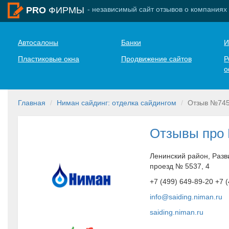
- независимый сайт отзывов о компаниях
PRO
ФИРМЫ
Автосалоны
Банки
И
Пластиковые окна
Продвижение сайтов
Р
о
Главная
Ниман сайдинг: отделка сайдингом
Отзыв №74
Отзывы про 
Ленинский район, Разв
проезд № 5537, 4
+7 (499) 649-89-20 +7 
info@saiding.niman.ru
saiding.niman.ru