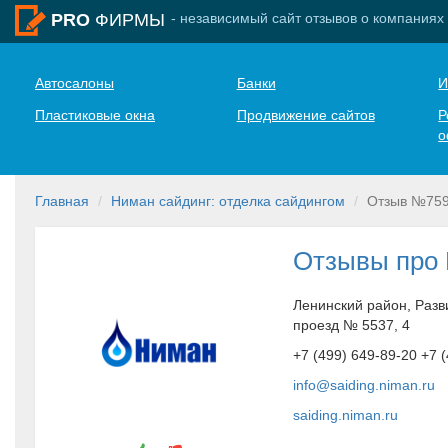
- независимый сайт отзывов о компаниях
PRO
ФИРМЫ
Автосалоны
Банки
И
Пластиковые окна
Продвижение сайтов
Р
о
Главная
Ниман сайдинг: отделка сайдингом
Отзыв №75
Отзывы про 
Ленинский район, Разв
проезд № 5537, 4
+7 (499) 649-89-20 +7 
info@saiding.niman.ru
saiding.niman.ru