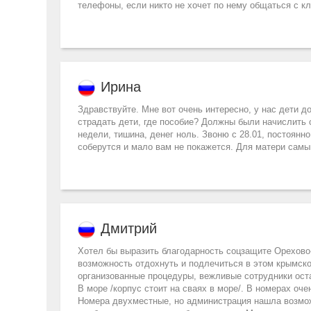
телефоны, если никто не хочет по нему общаться с кл
Ирина
Здравствуйте. Мне вот очень интересно, у нас дети 
страдать дети, где пособие? Должны были начислить с 
недели, тишина, денег ноль. Звоню с 28.01, постоянно
соберутся и мало вам не покажется. Для матери самы
Дмитрий
Хотел бы выразить благодарность соцзащите Орехово-
возможность отдохнуть и подлечиться в этом крымск
организованные процедуры, вежливые сотрудники оста
В море /корпус стоит на сваях в море/. В номерах оче
Номера двухместные, но администрация нашла возмож