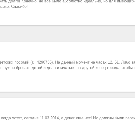
ать долго! Конечно, не все было абсолютно идеально, но для имеющих
соко. Спасибо!
тских пособий (т.: 4290735). На данный момент на часах 12. 51. Либо з
рь нужно бросать детей и дела и мчаться на другой конец города, чтобы
когда хотят, сегодня 11.03.2014, а денег еще нет! Их должны были пер