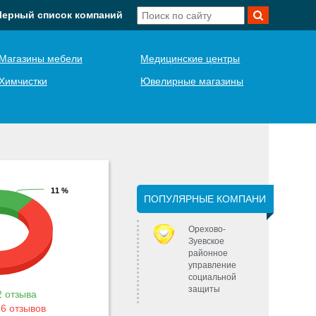
Черный список компаний
Магазины мебели
Медицинские центры
Химчистки
Ювелирные магазины
11 %
ПОПУЛЯРНЫЕ КОМПАНИ
Орехово-
Зуевское
районное
управление
социальной
защиты
 отзыва
6 отзывов