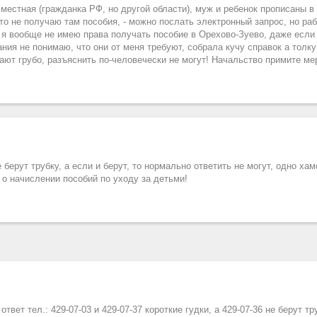
местная (гражданка РФ, но другой области), муж и ребенок прописаны в
что не получаю там пособия, - можно послать электронный запрос, но ра
о я вообще не имею права получать пособие в Орехово-Зуево, даже если
ния не понимаю, что они от меня требуют, собрала кучу справок а толку
чают грубо, разъяснить по-человечески не могут! Начальство примите ме
берут трубку, а если и берут, то нормально ответить не могут, одно ха
 о начислении пособий по уходу за детьми!
вет тел.: 429-07-03 и 429-07-37 короткие гудки, а 429-07-36 не берут тр