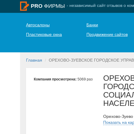
- независимый сайт отзывов о ко
PRO
ФИРМЫ
Автосалоны
Банки
Пластиковые окна
Продвижение сайтов
Главная
ОРЕХОВО-ЗУЕВСКОЕ ГОРОДСКОЕ УПРА
ОРЕХОВ
Компания просмотрена:
5069 раз
ГОРОДС
СОЦИА
НАСЕЛ
Орехово-Зуево 
Показать на ка