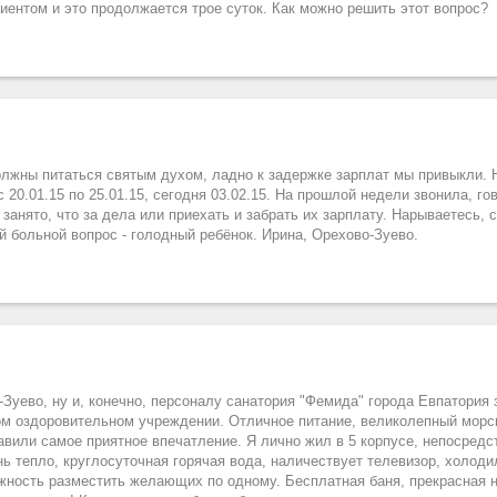
иентом и это продолжается трое суток. Как можно решить этот вопрос?
должны питаться святым духом, ладно к задержке зарплат мы привыкли.
20.01.15 по 25.01.15, сегодня 03.02.15. На прошлой недели звонила, го
 занято, что за дела или приехать и забрать их зарплату. Нарываетесь,
й больной вопрос - голодный ребёнок. Ирина, Орехово-Зуево.
Зуево, ну и, конечно, персоналу санатория "Фемида" города Евпатория
ом оздоровительном учреждении. Отличное питание, великолепный морск
вили самое приятное впечатление. Я лично жил в 5 корпусе, непосредс
нь тепло, круглосуточная горячая вода, наличествует телевизор, холоди
ность разместить желающих по одному. Бесплатная баня, прекрасная н