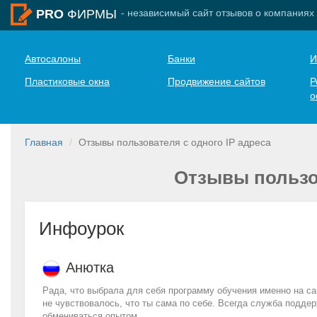
- независимый сайт отзывов о компаниях
PRO
ФИРМЫ
Автосалоны
Банки
И
Пластиковые окна
Продвижение сайтов
Р
о
Главная
Отзывы пользователя с одного IP адреса
Отзывы пользов
Инфоурок
Анютка
Рада, что выбрала для себя программу обучения именно на са
не чувствовалось, что ты сама по себе. Всегда служба подде
обмениваться опытом.