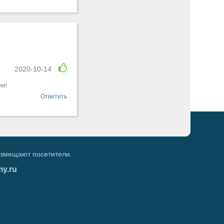
2020-10-14
ия!
Ответить
азмещают посетители.
my.ru