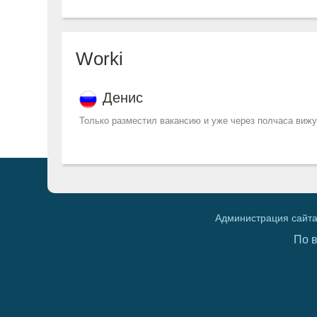
Worki
Денис
Только разместил вакансию и уже через полчаса вижу
Администрация сайта
По 