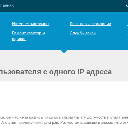
мпаниях
Интернет-магазины
Лизинговые компании
Ремонт квартир и
Службы такси
офисов
ьзователя с одного IP адреса
а, сейчас из-за кризиса пришлось сократить эту должность и стала за
. А с этим приложением прям рай. Разместил вакансию и знаешь, что отк