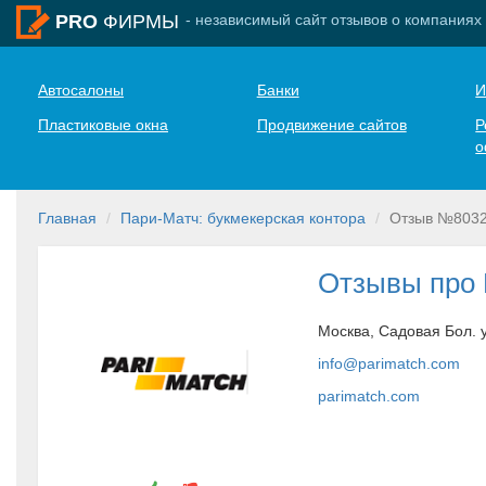
- независимый сайт отзывов о компаниях
PRO
ФИРМЫ
Автосалоны
Банки
И
Пластиковые окна
Продвижение сайтов
Р
о
Главная
Пари-Матч: букмекерская контора
Отзыв №803
Отзывы про
Москва, Садовая Бол. у
info@parimatch.com
parimatch.com