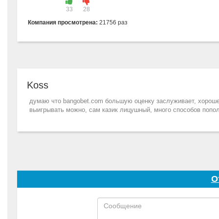
33
28
Компания просмотрена:
21756 раз
Koss
думаю что bangobet.com большую оценку заслуживает, хорошее
выигрывать можно, сам казик лицушный, много способов пополн
О