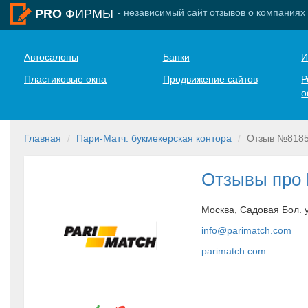
- независимый сайт отзывов о компаниях
PRO
ФИРМЫ
Автосалоны
Банки
И
Пластиковые окна
Продвижение сайтов
Р
о
Главная
Пари-Матч: букмекерская контора
Отзыв №818
Отзывы про
Москва, Садовая Бол. у
info@parimatch.com
parimatch.com