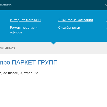
мпаниях
Интернет-магазины
Лизинговые компании
Ремонт квартир и
Службы такси
офисов
 №540628
 про ПАРКЕТ ГРУПП
дное шоссе, 9, строение 1