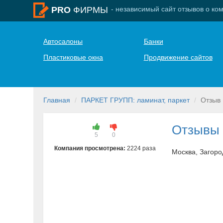
- независимый сайт отзывов о ко
PRO
ФИРМЫ
Автосалоны
Банки
Пластиковые окна
Продвижение сайтов
Главная
ПАРКЕТ ГРУПП: ламинат, паркет
Отзыв
Отзывы
5
0
Компания просмотрена:
2224 раза
Москва, Загоро