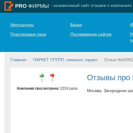
- независимый сайт отзывов о компаниях
PRO
ФИРМЫ
Автосалоны
Банки
И
Пластиковые окна
Продвижение сайтов
Р
о
Главная
ПАРКЕТ ГРУПП: ламинат, паркет
Отзыв №5406
Отзывы про
5
0
Компания просмотрена:
2224 раза
Москва, Загородное шо