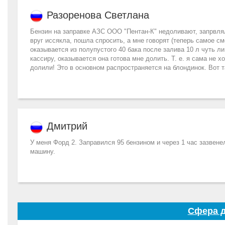
Разоренова Светлана
Бензин на заправке АЗС ООО "Пентан-К" недоливают, запрвляла
вруг иссякла, пошла спросить, а мне говорят (теперь самое см
оказывается из полупустого 40 бака после залива 10 л чуть л
кассиру, оказывается она готова мне долить. Т. е. я сама не 
долили! Это в основном распространяется на блондинок. Вот т
Дмитрий
У меня Форд 2. Заправился 95 бензином и через 1 час зазвен
машину.
Сфера д