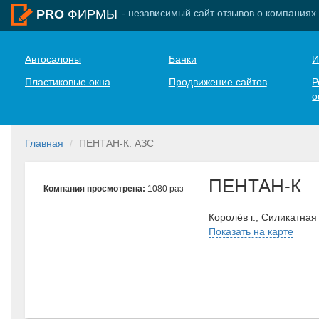
- независимый сайт отзывов о компаниях
PRO
ФИРМЫ
Автосалоны
Банки
И
Пластиковые окна
Продвижение сайтов
Р
о
Главная
ПЕНТАН-К: АЗС
ПЕНТАН-К
Компания просмотрена:
1080 раз
Королёв г., Силикатная
Показать на карте