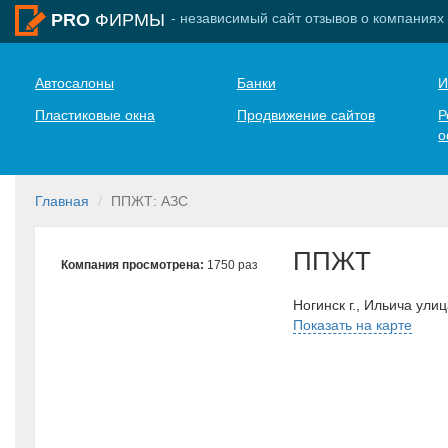
- независимый сайт отзывов о компаниях
PRO
ФИРМЫ
Автосалоны
Банки
И
Пластиковые окна
Продвижение сайтов
Р
о
Главная
ППЖТ: АЗС
ППЖТ
Компания просмотрена:
1750 раз
Ногинск г., Ильича ул
Показать на карте