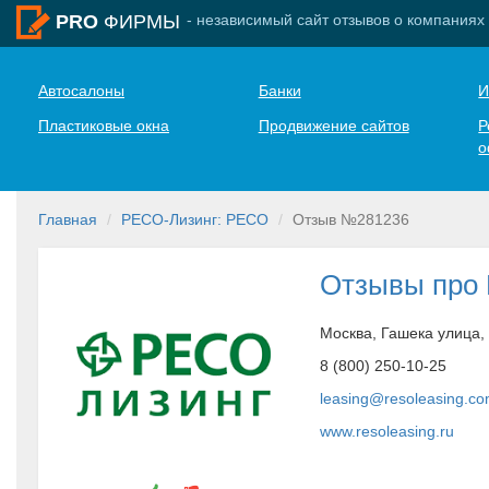
- независимый сайт отзывов о компаниях
PRO
ФИРМЫ
Автосалоны
Банки
И
Пластиковые окна
Продвижение сайтов
Р
о
Главная
РЕСО-Лизинг: РЕСО
Отзыв №281236
Отзывы про
Москва, Гашека улица, 
8 (800) 250-10-25
leasing@resoleasing.c
www.resoleasing.ru