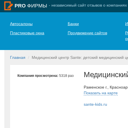
- независимый сайт отзывов о компаниях
PRO
ФИРМЫ
Автосалоны
Банки
И
Пластиковые окна
Продвижение сайтов
Р
о
Главная
Медицинский центр Sante: детский медицинский ц
Медицинский
Компания просмотрена:
5318 раз
Раменское г., Красноа
Показать на карте
sante-kids.ru