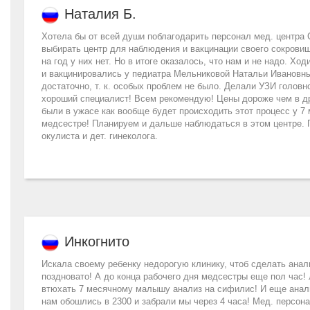
Наталия Б.
Хотела бы от всей души поблагодарить персонал мед. центра 
выбирать центр для наблюдения и вакцинации своего сокровища
на год у них нет. Но в итоге оказалось, что нам и не надо. Хо
и вакцинировались у педиатра Мельниковой Натальи Ивановны
достаточно, т. к. особых проблем не было. Делали УЗИ голов
хороший специалист! Всем рекомендую! Цены дороже чем в др
были в ужасе как вообще будет происходить этот процесс у 7 м
медсестре! Планируем и дальше наблюдаться в этом центре. 
окулиста и дет. гинеколога.
Инкогнито
Искала своему ребенку недорогую клинику, чтоб сделать анали
поздновато! А до конца рабочего дня медсестры еще пол час!
втюхать 7 месячному малышу анализ на сифилис! И еще анал
нам обошлись в 2300 и забрали мы через 4 часа! Мед. персона