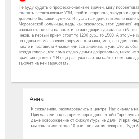
Не буду судить о профессионализме врачей, могу посоветовать 
сделать всевозможные УЗИ, пройти невролога, хирурга и сдат
довольно большой суммой. И пусть нам действительно вылечи
Морозовской больницы, ведь, как оказалось, этот "диагноз" но
разные складочки на ногах и не заподозрил дисплазию (благо,
чеков, а первый прием стоит то 1200 руб., то 1500. А это уже
на одном из московских форумов для мам, мол, сегодня попал
числе и поставили +назначили все анализы, и узи. Это их об
всегда говорю, что сама отдаю деньги добровольно, никто не 
врач, специалист?! И еще раз, уже на этом сайте, пожелаю здо
захочет на ней заработать.
Анна
К сожалению, разочаровались в центре. Нас сначала нап
Приглашали нас на прием через день, чтобы "прослушать
даже освобождение от физкультуры не дали! И врач-пед
мы заплатили около 10 тыс., не считая лекарств. Туда 