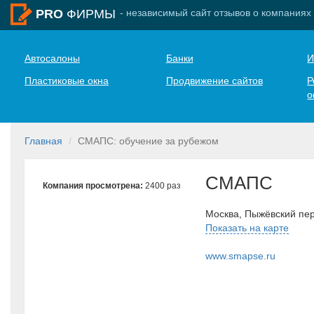
- независимый сайт отзывов о компаниях
PRO
ФИРМЫ
Автосалоны
Банки
И
Пластиковые окна
Продвижение сайтов
Р
о
Главная
СМАПС: обучение за рубежом
СМАПС
Компания просмотрена:
2400 раз
Москва, Пыжёвский пер
Показать на карте
www.smapse.ru