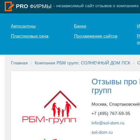
- независимый сайт отзывов о компаниях
PRO
ФИРМЫ
Автосалоны
Банки
И
Пластиковые окна
Продвижение сайтов
Р
о
Главная
Компания РБМ групп: СОЛНЕЧНЫЙ ДОМ ПСК
О
Отзывы про
групп
Москва, Спартаковский 
+7 (495) 767-59-35
info@sol-dom.ru
sol-dom.ru