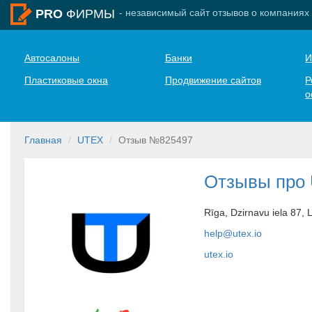
- независимый сайт отзывов о компаниях
PRO
ФИРМЫ
Автосалоны
Банки
И
Пластиковые окна
Продвижение сайтов
Р
о
Главная
UTEX
Отзыв №825497
Отзывы про
Rīga, Dzirnavu iela 87, 
help@utex.io
utex.io