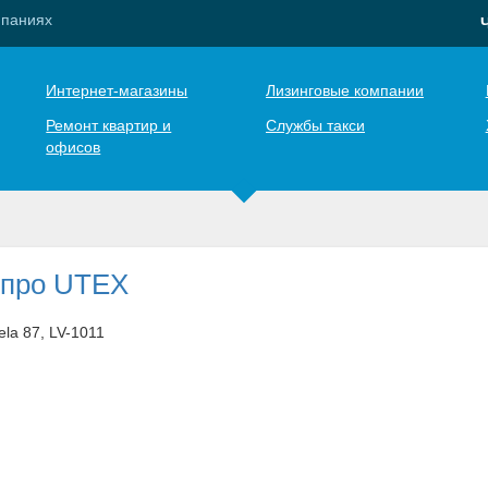
мпаниях
Интернет-магазины
Лизинговые компании
Ремонт квартир и
Службы такси
офисов
 про UTEX
iela 87, LV-1011