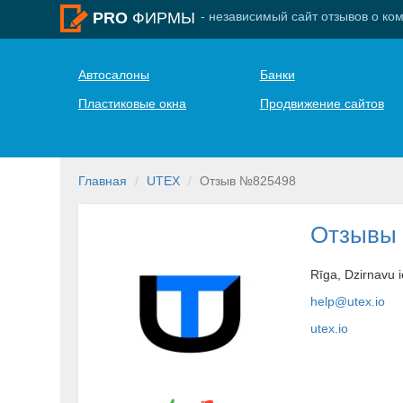
- независимый сайт отзывов о ко
PRO
ФИРМЫ
Автосалоны
Банки
Пластиковые окна
Продвижение сайтов
Главная
UTEX
Отзыв №825498
Отзывы
Rīga, Dzirnavu 
help@utex.io
utex.io