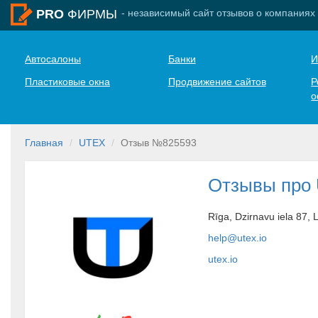
- независимый сайт отзывов о компаниях
PRO
ФИРМЫ
Автосалоны
Банки
И
Пластиковые окна
Продвижение сайтов
Р
о
Главная
UTEX
Отзыв №825593
Отзывы про
Rīga, Dzirnavu iela 87, 
help@utex.io
utex.io