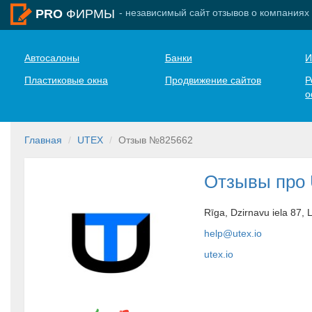
- независимый сайт отзывов о компаниях
PRO
ФИРМЫ
Автосалоны
Банки
И
Пластиковые окна
Продвижение сайтов
Р
о
Главная
UTEX
Отзыв №825662
Отзывы про
Rīga, Dzirnavu iela 87, 
help@utex.io
utex.io