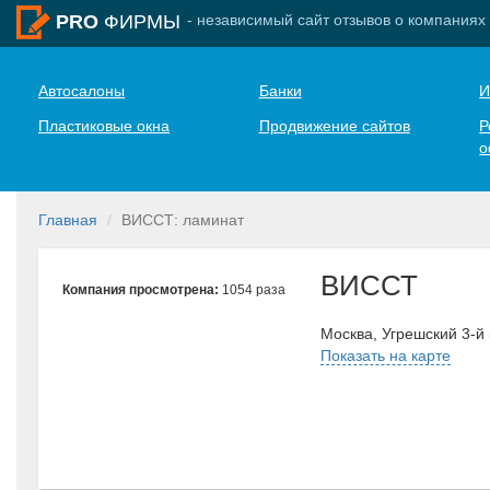
- независимый сайт отзывов о компаниях
PRO
ФИРМЫ
Автосалоны
Банки
И
Пластиковые окна
Продвижение сайтов
Р
о
Главная
ВИССТ: ламинат
ВИССТ
Компания просмотрена:
1054 раза
Москва, Угрешский 3-й 
Показать на карте