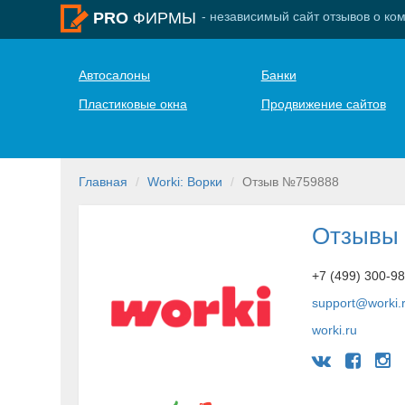
- независимый сайт отзывов о ко
PRO
ФИРМЫ
Автосалоны
Банки
Пластиковые окна
Продвижение сайтов
Главная
Worki: Ворки
Отзыв №759888
Отзывы 
+7 (499) 300-9
support@worki.
worki.ru