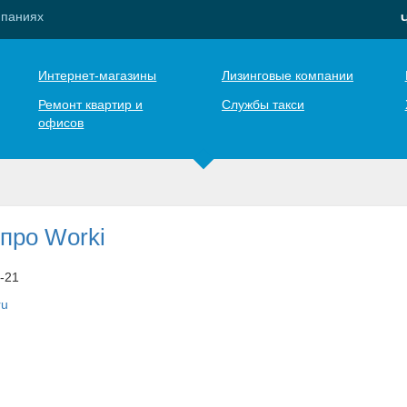
мпаниях
Интернет-магазины
Лизинговые компании
Ремонт квартир и
Службы такси
офисов
про Worki
8-21
ru