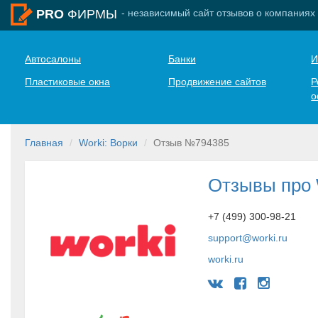
- независимый сайт отзывов о компаниях
PRO
ФИРМЫ
Автосалоны
Банки
И
Пластиковые окна
Продвижение сайтов
Р
о
Главная
Worki: Ворки
Отзыв №794385
Отзывы про 
+7 (499) 300-98-21
support@worki.ru
worki.ru