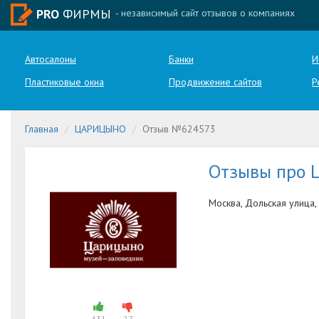
PRO
ФИРМЫ
- независимый сайт отзывов о компаниях
Автосалоны
Банки
И
Пластиковые окна
Продвижение сайтов
Р
Главная
ЦАРИЦЫНО
Отзыв №624573
Отзывы про
Москва, Дольская улица,
431
27