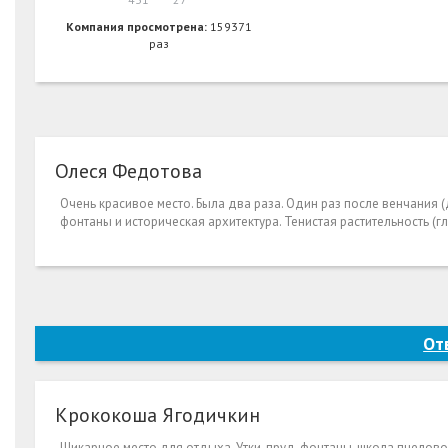
Компания просмотрена:
159371
раз
Олеся Федотова
Очень красивое место. Была два раза. Один раз после венчания 
фонтаны и историческая архитектура. Тенистая растительность (г
От
Крок­окош­а Ягод­ички­н
Шикарное место для отдыха. Утки, пруд, фонтаны, школа пчелово