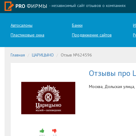
PRO
ФИРМЫ
- независимый сайт отзывов о компаниях
Автосалоны
Банки
И
Пластиковые окна
Продвижение сайтов
Р
Главная
ЦАРИЦЫНО
Отзыв №624596
Отзывы про
Москва, Дольская улица,
431
27