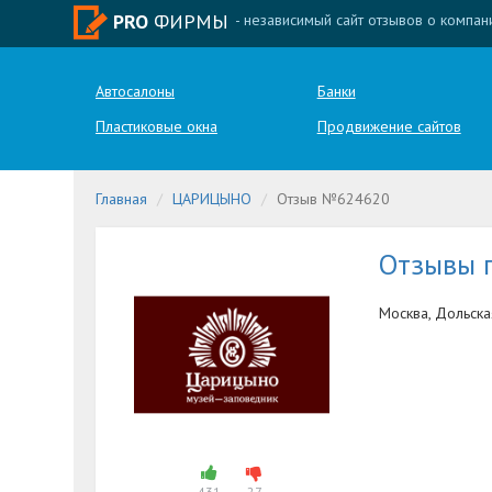
PRO
ФИРМЫ
- независимый сайт отзывов о компан
Автосалоны
Банки
Пластиковые окна
Продвижение сайтов
Главная
ЦАРИЦЫНО
Отзыв №624620
Отзывы
Москва, Дольска
431
27