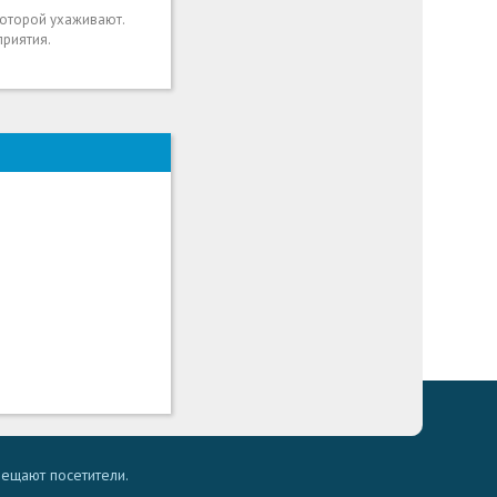
 которой ухаживают.
приятия.
мещают посетители.