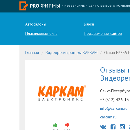
PRO
ФИРМЫ
- независимый сайт отзывов о компан
Автосалоны
Банки
Пластиковые окна
Продвижение сайтов
Главная
Видеорегистраторы КАРКАМ
Отзыв №7551
Отзывы 
Видеоре
Санкт-Петербург
+7 (812) 426-15
info@carcam.ru
carcam.ru
704
147