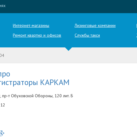
иях
Интернет-магазины
Лизинговые компании
Ремонт квартир и офисов
Службы такси
04
про
гистраторы КАРКАМ
, пр-т Обуховской Обороны, 120 лит. Б
-12