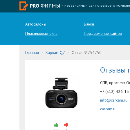
PRO
ФИРМЫ
- независимый сайт отзывов о компан
Автосалоны
Банки
Пластиковые окна
Продвижение сайтов
Главная
Каркам Q7
Отзыв №754750
Отзывы 
СПБ, проспект О
+7 (812) 426-15
info@carcam.ru
carcam.ru
58
7