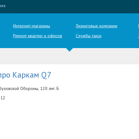
иях
Интернет-магазины
Лизинговые компании
Ремонт квартир и офисов
Службы такси
про Каркам Q7
буховской Обороны, 120 лит. Б
-12