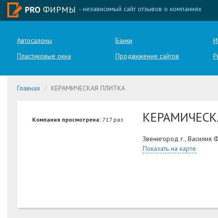
PRO
ФИРМЫ
- независимый сайт отзывов о компаниях
Автосалоны
Банки
И
Пластиковые окна
Продвижение сайтов
Р
Главная
КЕРАМИЧЕСКАЯ ПЛИТКА
КЕРАМИЧЕСК
Компания просмотрена:
717 раз
Звенигород г., Василия 
Показать на карте