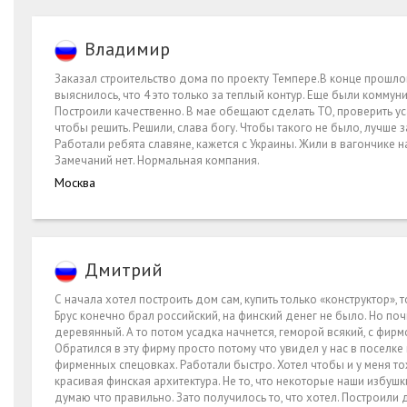
Владимир
Заказал строительство дома по проекту Темпере.В конце прошлог
выяснилось, что 4 это только за теплый контур. Еще были коммуни
Построили качественно. В мае обещают сделать ТО, проверить уса
чтобы решить. Решили, слава богу. Чтобы такого не было, лучше
Работали ребята славяне, кажется с Украины. Жили в вагончике на
Замечаний нет. Нормальная компания.
Москва
Дмитрий
С начала хотел построить дом сам, купить только «конструктор», 
Брус конечно брал российский, на финский денег не было. Но поч
деревянный. А то потом усадка начнется, геморой всякий, с фирм
Обратился в эту фирму просто потому что увидел у нас в поселке
фирменных спецовках. Работали быстро. Хотел чтобы и у меня тож
красивая финская архитектура. Не то, что некоторые наши избуш
думаю что правильно. Зато получилось то, что хотел. Построили д