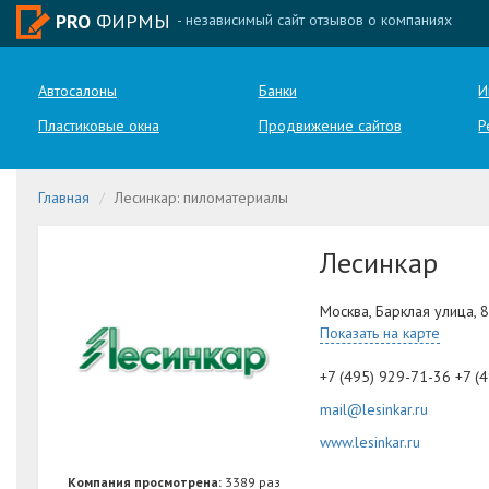
PRO
ФИРМЫ
- независимый сайт отзывов о компаниях
Автосалоны
Банки
И
Пластиковые окна
Продвижение сайтов
Р
Главная
Лесинкар: пиломатериалы
Лесинкар
Москва, Барклая улица, 
Показать на карте
+7 (495) 929-71-36 +7 (
mail@lesinkar.ru
www.lesinkar.ru
Компания просмотрена:
3389 раз