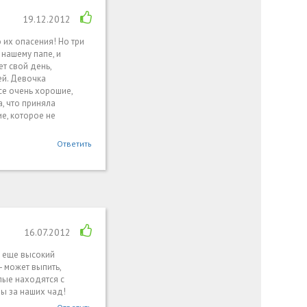
19.12.2012
 их опасения! Но три
 нашему папе, и
т свой день,
ей. Девочка
се очень хорошие,
, что приняла
е, которое не
Ответить
16.07.2012
а еще высокий
- может выпить,
слые находятся с
ны за наших чад!