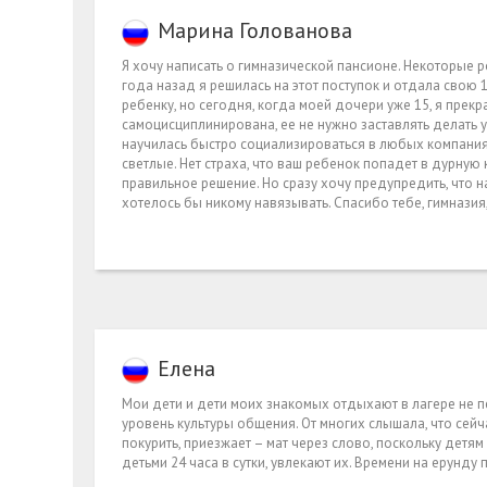
Марина Голованова
Я хочу написать о гимназической пансионе. Некоторые 
года назад я решилась на этот поступок и отдала свою 
ребенку, но сегодня, когда моей дочери уже 15, я прек
самоцисциплинирована, ее не нужно заставлять делать ур
научилась быстро социализироваться в любых компаниях
светлые. Нет страха, что ваш ребенок попадет в дурну
правильное решение. Но сразу хочу предупредить, что н
хотелось бы никому навязывать. Спасибо тебе, гимназия
Елена
Мои дети и дети моих знакомых отдыхают в лагере не 
уровень культуры общения. От многих слышала, что сейч
покурить, приезжает – мат через слово, поскольку детям
детьми 24 часа в сутки, увлекают их. Времени на ерунду