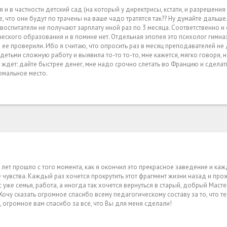
и в частности детский сад (на который у директрисы, кстати, и разрешения 
ете, что они будут по трачены на ваше чадо тратятся так?? Ну думайте дальше
оспитатели не получают зарплату иной раз по 3 месяца. Соответственно и 
еского образования и в помине нет. Отдельная эпопея это психолог гимназ
ее проверили. Ибо я считаю, что опросить раз в месяц преподавателей не
 детьми сложную работу и выявила то-то то-то, мне кажется, мягко говоря, 
 ждет: дайте быстрее денег, мне надо срочно слетать во Францию и сдела
рмальное место.
6 лет прошло с того момента, как я окончил это прекрасное заведение и ка
увства. Каждый раз хочется прокрутить этот фрагмент жизни назад и прожи
с уже семья, работа, а иногда так хочется вернуться в старый, добрый Масте
очу сказать огромное спасибо всему педагогическому составу за то, что т
 огромное вам спасибо за все, что Вы для меня сделали!