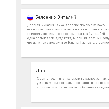
Белоенко Виталий
Дорогая Гимназия. Как же я по тебе скучаю. Уже почти 6
или просматривая фотографии, накатывают очень теплые 
то может изменить, что-то оставить так как было… Сейчас
одна большая семья, где каждый день был разный. Хочу 
что дали нам самое лучшее. Наталья Павловна, огромное
Дор
Странно - один и тот же отзыв, но разное заглави
условия учиться отправить, но найти ничего не м
хорошие пишутся специально обученными людьми((