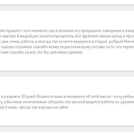
 лет прошло с того момента, как я окончил это прекрасное заведение и каж
чувства. Каждый раз хочется прокрутить этот фрагмент жизни назад и прож
 уже семья, работа, а иногда, так хочется вернуться в старый, добрый Мастер
сказать огромное спасибо всему педагогическому составу за то, что терпе
 вам спасибо за все, что Вы для меня сделали.
е и разрыв в 20 дней. Искала отзывы в интернете об этой школе - хочу ребе
огу, а Вы меня окончательно убедили, что школой ведется работа по удален
 А жаль - вроде так хорошо на сайте.