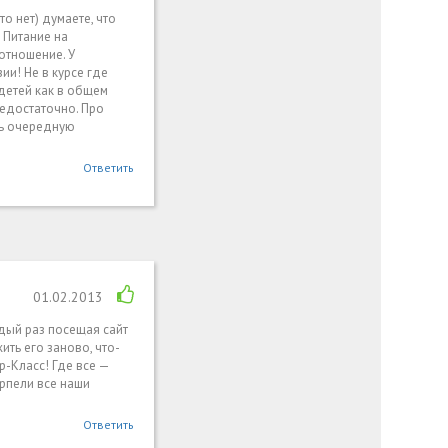
то нет) думаете, что
. Питание на
отношение. У
ии! Не в курсе где
 детей как в общем
недостаточно. Про
ть очередную
Ответить
01.02.2013
ждый раз посещая сайт
ть его заново, что-
р-Класс! Где все —
ерпели все наши
Ответить