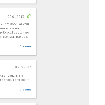
20.01.2013
дый раз посещая сайт
ить его заново, что-
-Класс. Где все - это
ли все наши выходки,
Ответить
08.09.2013
нка в нормальные
ию плохих отзывов, а
Ответить