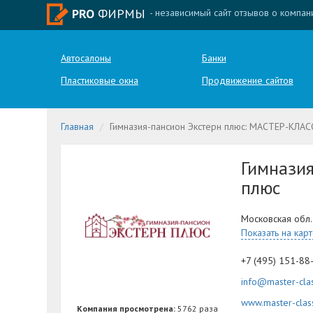
PRO
ФИРМЫ
- независимый сайт отзывов о компан
Автосалоны
Банки
Пластиковые окна
Продвижение сайтов
Главная
Гимназия-пансион Экстерн плюс: МАСТЕР-КЛ
Гимназия
плюс
Московская обл.,
Показать на кар
+7 (495) 151-88
info@master-cla
www.master-clas
Компания просмотрена:
5762 раза