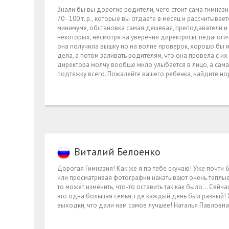
Знали бы вы дорогие родители, чего стоит сама гимназия 
70 - 100 т. р., которые вы отдаете в месяц и рассчитыва
минимуме, обстановка самая дешевая, преподаватели и в
некоторых, несмотря на уверения директрисы, педагогич
она получила вышку но на волне проверок, хорошо бы и 
дела, а потом заливать родителям, что она провела с их
директора молчу вообще мило улыбается в лицо, а сама
подтяжку всего. Пожалейте вашего ребенка, найдите но
Виталий Белоенко
Дорогая Гимназия! Как же я по тебе скучаю! Уже почти 
или просматривая фотографии накатывают очень теплые ч
то может изменить, что-то оставить так как было… Сейча
это одна большая семья, где каждый день был разный! Х
выходки, что дали нам самое лучшее! Наталья Павловна,