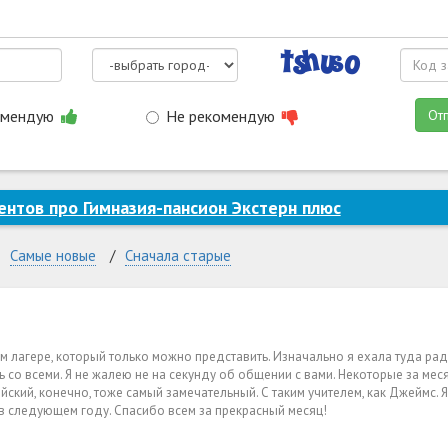
омендую
Не рекомендую
От
нтов про Гимназия-пансион Экстерн плюс
Самые новые
Сначала старые
ем лагере, который только можно представить. Изначально я ехала туда рад
ь со всеми. Я не жалею не на секунду об общении с вами. Некоторые за мес
ийский, конечно, тоже самый замечательный. С таким учителем, как Джеймс. Я 
 в следующем году. Спасибо всем за прекрасный месяц!