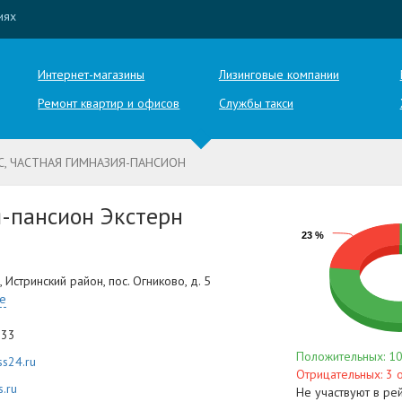
иях
Интернет-магазины
Лизинговые компании
Ремонт квартир и офисов
Службы такси
АСС, ЧАСТНАЯ ГИМНАЗИЯ-ПАНСИОН
-пансион Экстерн
23 %
 Истринский район, пос. Огниково, д. 5
те
-33
Положительных: 10
ss24.ru
Отрицательных: 3 
s.ru
Не участвуют в ре