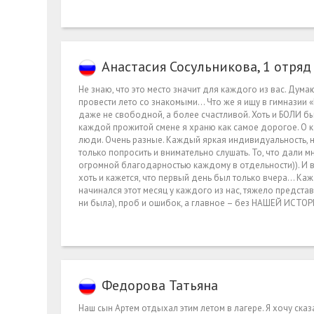
Анастасия Сосульникова, 1 отряд
Не знаю, что это место значит для каждого из вас. Дума
провести лето со знакомыми… Что же я ищу в гимназии «
даже не свободной, а более счастливой. Хоть и БОЛИ бы
каждой прожитой смене я храню как самое дорогое. О 
люди. Очень разные. Каждый яркая индивидуальность, но
только попросить и внимательно слушать. То, что дали 
огромной благодарностью каждому в отдельности)). И в
хоть и кажется, что первый день был только вчера… Кажды
начинался этот месяц у каждого из нас, тяжело предст
ни была), проб и ошибок, а главное – без НАШЕЙ ИСТОР
Федорова Татьяна
Наш сын Артем отдыхал этим летом в лагере. Я хочу ска