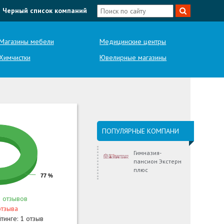
Черный список компаний
Магазины мебели
Медицинские центры
Химчистки
Ювелирные магазины
ПОПУЛЯРНЫЕ КОМПАНИ
Гимназия-
пансион Экстерн
плюс
77 %
 отзывов
отзыва
йтинге:
1 отзыв