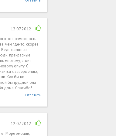
Ответить
12.07.2012
 кого-то возможность
е, чем где-то, скорее
. Ведь память о
люди, прекрасные
нь многому, стоит
 новому опыту. С
изится к завершению,
ами. Как бы ни
акой бы трудной она
бя дома. Спасибо!
Ответить
12.07.2012
ге! Море эмоций,