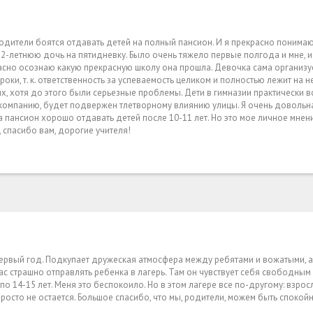
родители боятся отдавать детей на полный пансион. И я прекрасно понимаю
12-летнюю дочь на пятидневку. Было очень тяжело первые полгода и мне, и
расно осознаю какую прекрасную школу она прошла. Девочка сама организуе
оки, т. к. ответственность за успеваемость целиком и полностью лежит на н
, хотя до этого были серьезные проблемы. Дети в гимназии практически в
ю компанию, будет подвержен тлетворному влиянию улицы. Я очень довольна
а пансион хорошо отдавать детей после 10-11 лет. Но это мое личное мнени
, спасибо вам, дорогие учителя!
первый год. Подкупает дружеская атмосфера между ребятами и вожатыми, 
ас страшно отправлять ребенка в лагерь. Там он чувствует себя свободным 
 по 14-15 лет. Меня это беспокоило. Но в этом лагере все по-другому: взро
 просто не остается. Большое спасибо, что мы, родители, можем быть спокой