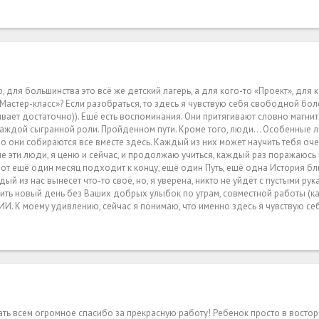
ю, для большинства это всё же детский лагерь, а для кого-то «Проект», для
Мастер-класс»? Если разобраться, то здесь я чувствую себя свободной боле
вает достаточно)). Ещё есть воспоминания. Они притягивают словно магнит
каждой сыгранной роли. Пройденном пути. Кроме того, люди… Особенные 
 они собираются все вместе здесь. Каждый из них может научить тебя оче
мне эти люди, я ценю и сейчас, и продолжаю учиться, каждый раз поражаюсь
от ещё один месяц подходит к концу, ещё один Путь, ещё одна История бл
й из нас вынесет что-то своё, но, я уверена, никто не уйдёт с пустыми рук
авить новый день без Ваших добрых улыбок по утрам, совместной работы (к
ИИ. К моему удивлению, сейчас я понимаю, что именно здесь я чувствую се
зать всем огромное спасибо за прекрасную работу! Ребенок просто в востор