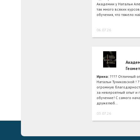
Академии у Натальи Ал
так много всяких курсов
обучения, что тяжело на
06.07.26
Академ
Геоме
Ирина:
???? Отличный о
Натальи Туниковской ! ?
огромную благодарност
за невероятный опыт и
обучение! С самого нач
дружелюб…
03.07.26