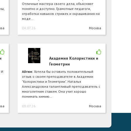
Отличные мастера своего дела, объясняют
ны,
понятно и доступно. Грамотные педагоги,
отработка навыков стрижек и окрашивания на
моде…
ква
04.07.26
Москва
и
Академия Колористики и
Геометрии
 И
Айгюн:
Хотела бы оставить положительный
отзыв о своем преподавателе в Академии
"Колористики и Геометрии". Наталья
Александровна талантливый преподаватель с
многолетним стажем. Она учит хорошо
понимать химию…
ква
03.07.26
Москва