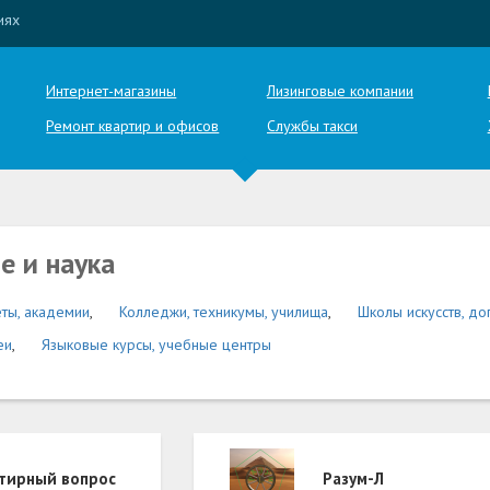
иях
Интернет-магазины
Лизинговые компании
Ремонт квартир и офисов
Службы такси
е и наука
еты, академии
,
Колледжи, техникумы, училища
,
Школы искусств, д
еи
,
Языковые курсы, учебные центры
тирный вопрос
Разум-Л