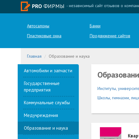
PRO
ФИРМЫ
- независимый сайт отзывов о компан
Автосалоны
Банки
Пластиковые окна
Продвижение сайтов
Главная
Образование и наука
Автомобили и запчасти
Образовани
Государственные
Институты, университ
предприятия
Школы, гимназии, лиц
Коммунальные службы
Медучреждения
Образование и наука
Квар