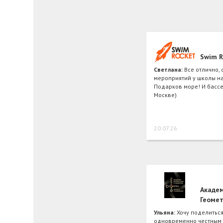
Swim R
Светлана:
Все отлично,
мероприятий у школы н
Подарков море! И бассе
Москве)
20.07.26
Академ
Геоме
Ульяна:
Хочу поделитьс
одновременно честным 