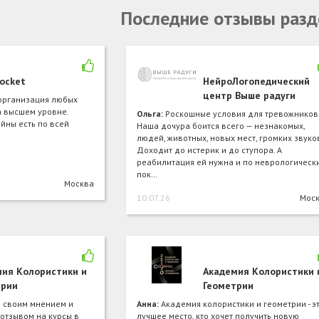
Последние отзывы разд
ocket
НейроЛогопедический
центр Выше радуги
 организация любых
а высшем уровне.
Ольга:
Роскошные условия для тревожников
йны есть по всей
Наша дочура боится всего — незнакомых,
людей, животных, новых мест, громких звуков
Доходит до истерик и до ступора. А
реабилитация ей нужна и по неврологическ
пок…
Москва
10.07.26
Мос
ия Колористики и
Академия Колористики 
трии
Геометрии
я своим мнением и
Анна:
Академия колористики и геометрии - э
отзывом на курсы в
лучшее место, кто хочет получить новую