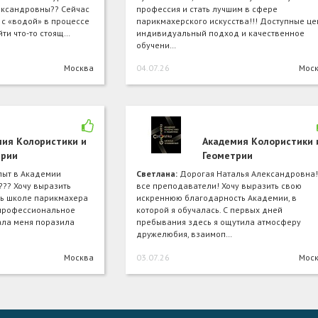
ександровны?? Сейчас
профессия и стать лучшим в сфере
 с «водой» в процессе
парикмахерского искусства!!! Доступные це
йти что-то стоящ…
индивидуальный подход и качественное
обучени…
Москва
04.07.26
Мос
ия Колористики и
Академия Колористики 
трии
Геометрии
пыт в Академии
Светлана:
Дорогая Наталья Александровна!
??? Хочу выразить
все преподаватели! Хочу выразить свою
ь школе парикмахера
искреннюю благодарность Академии, в
 профессиональное
которой я обучалась. С первых дней
ала меня поразила
пребывания здесь я ощутила атмосферу
дружелюбия, взаимоп…
Москва
03.07.26
Мос