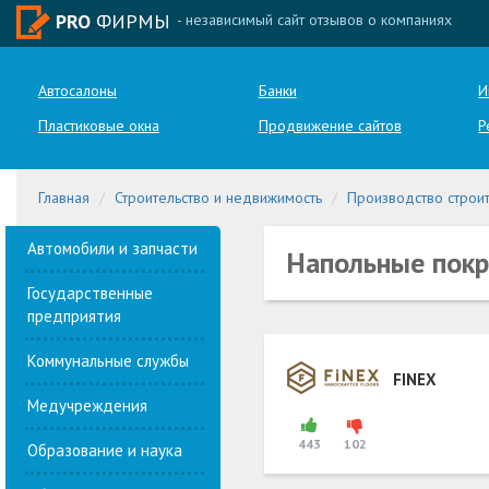
PRO
ФИРМЫ
- независимый сайт отзывов о компаниях
Автосалоны
Банки
И
Пластиковые окна
Продвижение сайтов
Р
Главная
Строительство и недвижимость
Производство строит
Автомобили и запчасти
Напольные пок
Государственные
предприятия
Коммунальные службы
FINEX
Медучреждения
443
102
Образование и наука