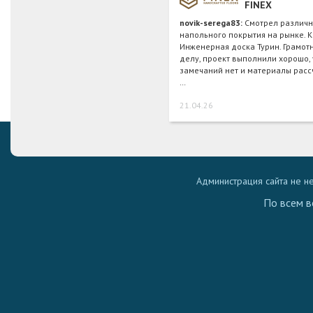
FINEX
novik-serega83:
Смотрел различ
напольного покрытия на рынке. К
Инженерная доска Турин. Грамот
делу, проект выполнили хорошо, 
замечаний нет и материалы расс
…
21.04.26
Администрация сайта не н
По всем в