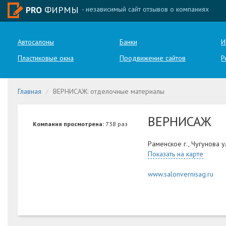
PRO
ФИРМЫ
- независимый сайт отзывов о компаниях
Автосалоны
Банки
И
Пластиковые окна
Продвижение сайтов
Р
Главная
ВЕРНИСАЖ: отделочные материалы
ВЕРНИСАЖ
Компания просмотрена:
738 раз
Раменское г., Чугунова у
Показать на карте
www.salonvernisag.ru