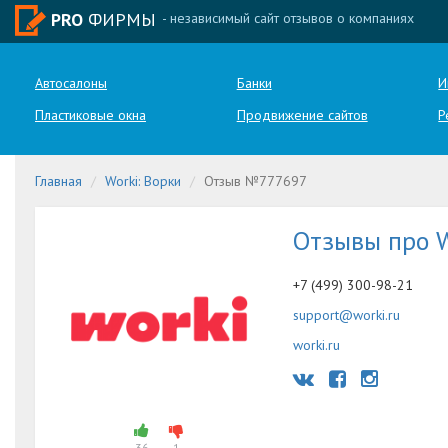
PRO
ФИРМЫ
- независимый сайт отзывов о компаниях
Автосалоны
Банки
И
Пластиковые окна
Продвижение сайтов
Р
Главная
Worki: Ворки
Отзыв №777697
Отзывы про W
+7 (499) 300-98-21
support@worki.ru
worki.ru
36
1