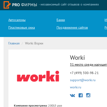
PRO
ФИРМЫ
- независимый сайт отзывов о компаниях
Автосалоны
Банки
И
Пластиковые окна
Продвижение сайтов
Р
Главная
Worki: Ворки
Worki
31 место среди наруши
+7 (499) 300-98-21
support@worki.ru
worki.ru
Компания просмотрена:
20015 раз