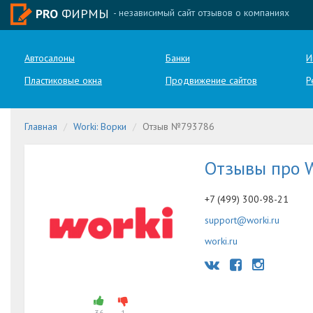
PRO
ФИРМЫ
- независимый сайт отзывов о компаниях
Автосалоны
Банки
И
Пластиковые окна
Продвижение сайтов
Р
Главная
Worki: Ворки
Отзыв №793786
Отзывы про W
+7 (499) 300-98-21
support@worki.ru
worki.ru
36
1