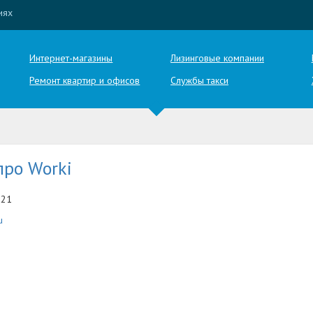
иях
Интернет-магазины
Лизинговые компании
Ремонт квартир и офисов
Службы такси
про Worki
-21
u