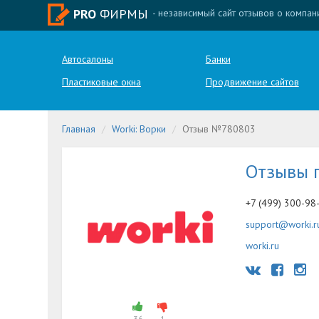
PRO
ФИРМЫ
- независимый сайт отзывов о компан
Автосалоны
Банки
Пластиковые окна
Продвижение сайтов
Главная
Worki: Ворки
Отзыв №780803
Отзывы 
+7 (499) 300-98
support@worki.r
worki.ru
36
1